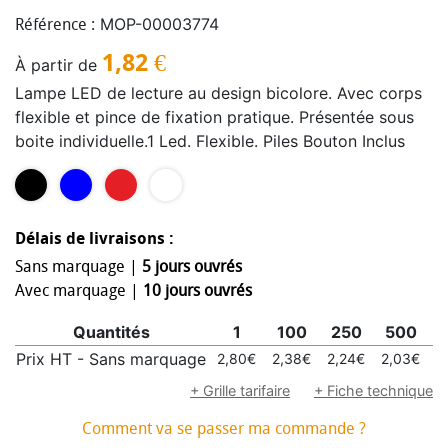
MOP-00003774
Référence :
1,82
€
À partir de
Lampe LED de lecture au design bicolore. Avec corps
flexible et pince de fixation pratique. Présentée sous
boite individuelle.1 Led. Flexible. Piles Bouton Inclus
Délais de livraisons :
Sans marquage |
5 jours ouvrés
Avec marquage |
10 jours ouvrés
Quantités
1
100
250
500
1
Prix HT - Sans marquage
2,80€
2,38€
2,24€
2,03€
1
+ Grille tarifaire
+ Fiche technique
Comment va se passer ma commande ?