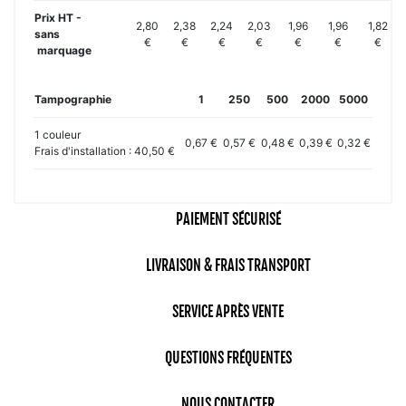
Prix HT -
2,80
2,38
2,24
2,03
1,96
1,96
1,82
sans
€
€
€
€
€
€
€
marquage
Tampographie
1
250
500
2000
5000
1 couleur
0,67 €
0,57 €
0,48 €
0,39 €
0,32 €
Frais d'installation : 40,50 €
PAIEMENT SÉCURISÉ
LIVRAISON & FRAIS TRANSPORT
SERVICE APRÈS VENTE
QUESTIONS FRÉQUENTES
NOUS CONTACTER