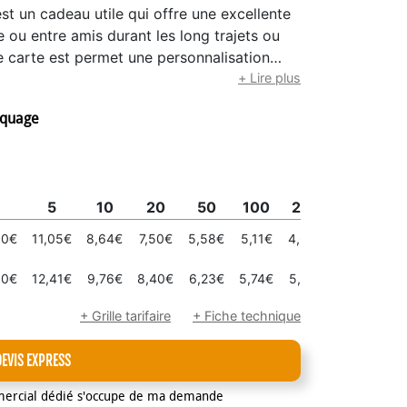
est un cadeau utile qui offre une excellente
lle ou entre amis durant les long trajets ou
e carte est permet une personnalisation
urface de personnalisation est de 55 x 80
+ Lire plus
uleur blanc par défaut (si vous souhaitez
rquage
re merci de nous contactez). Une fois
enveloppé dans un cellophane compact. Un
t Dimensions des cartes : 63 x 88 mm Coins
rte : 320 g contrecollé Minimum de commande
5
10
20
50
100
200
300
nent une personnalisation en 1 couleur et
quage avec 2,3 couleurs ou de la
80€
11,05€
8,64€
7,50€
5,58€
5,11€
4,66€
4,29€
Attention nous ne vendons pas ce produit
érigraphie - Emplacement : Verso de la
00€
12,41€
9,76€
8,40€
6,23€
5,74€
5,27€
4,81€
arrondis) Dès 1 pièce, impression
+ Grille tarifaire
+ Fiche technique
DEVIS EXPRESS
mercial dédié s'occupe de ma demande