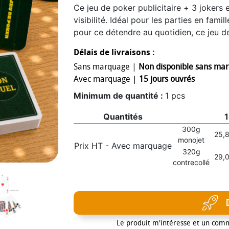
Ce jeu de poker publicitaire + 3 jokers 
visibilité. Idéal pour les parties en fami
pour ce détendre au quotidien, ce jeu d
identique au dos de chaque cartes. La s
Délais de livraisons :
mm avec un bord de 4 mm de large de co
Sans marquage |
Non disponible sans ma
un fond perdu ou une couleur particuliè
Avec marquage |
15 jours ouvrés
personnalisé, chaque jeu de poker est 
étui carton est compris avec le produi
Minimum de quantité :
1 pcs
arrondis et vernis sur les 2 faces. Ca
Quantités
1
500 pièces Les prix ci-dessous compren
300g
personnalisation de l'étui. Pour un mar
25,
monojet
quadrichromie veuillez nous contacter. 
Prix HT - Avec marquage
320g
vierge- Frais de Marquage -Méthode : S
29,
contrecollé
carte - Dimensions : 55 x 80 mm (coins 
numérique faite en France.
Le produit m'intéresse et un com