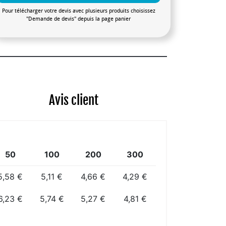
Pour télécharger votre devis avec plusieurs produits choisissez
"Demande de devis" depuis la page panier
Avis client
50
100
200
300
5,58 €
5,11 €
4,66 €
4,29 €
6,23 €
5,74 €
5,27 €
4,81 €