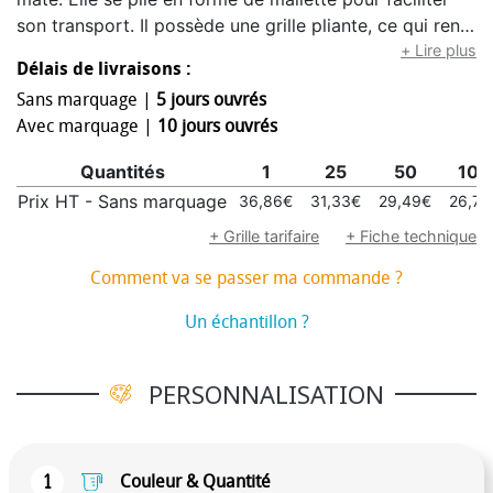
son transport. Il possède une grille pliante, ce qui rend
son utilisation plus fonctionnelle. Des jambes de
+ Lire plus
Délais de livraisons :
soutien antidérapantes pliables, lui assurant sécurité et
Sans marquage |
5 jours ouvrés
stabilité. Choix idéal pour les activités de plein air, les
Avec marquage |
10 jours ouvrés
événements, les repas entre amis ou en famille.Pliable
Quantités
1
25
50
100
Prix HT - Sans marquage
36,86€
31,33€
29,49€
26,72
+ Grille tarifaire
+ Fiche technique
Comment va se passer ma commande ?
Un échantillon ?
PERSONNALISATION
1
Couleur & Quantité