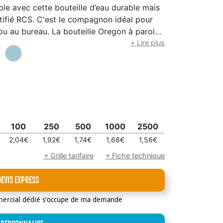
le avec cette bouteille d’eau durable mais
tifié RCS. C'est le compagnon idéal pour
 ou au bureau. La bouteille Oregon à paroi
fre beaucoup d'espace pour ajouter tout
+ Lire plus
ousqueton (ne convient pas pour l'escalade)
forme au processus de recyclage PET
100
250
500
1000
2500
2,04€
1,92€
1,74€
1,68€
1,56€
+ Grille tarifaire
+ Fiche technique
DEVIS EXPRESS
mercial dédié s'occupe de ma demande