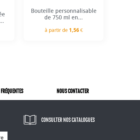
+3
Bouteille personnalisable
ée
de 750 ml en...
..
à partir de
1,56 €
Prix
 FRÉQUENTES
NOUS CONTACTER
CONSULTER NOS CATALOGUES
re