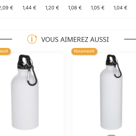
2,09 €
1,44 €
1,20 €
1,08 €
1,05 €
1,04 €
VOUS AIMEREZ AUSSI
auté
Nouveauté