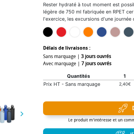
Rester hydraté à tout moment est possib
légère de 750 ml fabriquée en RPET cer
l'exercice, les excursions d'une journée
simple a un effet de finition mate et of
type de logo. Attachez solidement le m
à un sac pour éviter de le perdre. Con
approuvé par l’EFSA.
Délais de livraisons :
Sans marquage |
3 jours ouvrés
Avec marquage |
7 jours ouvrés
Quantités
1
Prix HT - Sans marquage
2,40€

Le produit m'intéresse et un com