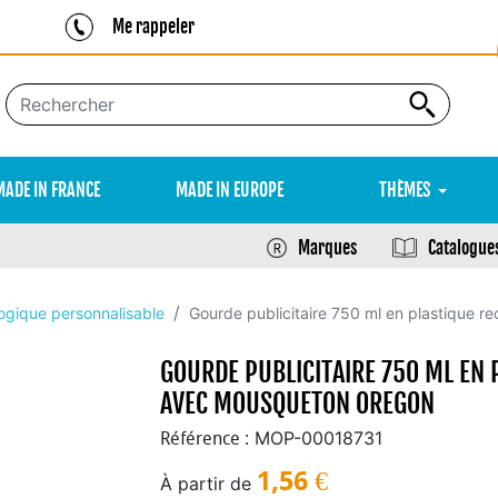
Me rappeler
MADE IN FRANCE
MADE IN EUROPE
THÈMES
Marques
Catalogue
ogique personnalisable
Gourde publicitaire 750 ml en plastique r
GOURDE PUBLICITAIRE 750 ML EN P
AVEC MOUSQUETON OREGON
MOP-00018731
Référence :
1,56
€
À partir de