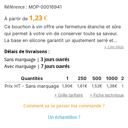
MOP-00016941
Référence :
1,23
€
À partir de
Ce bouchon à vin offre une fermeture étanche et sûre
qui permet à votre vin de conserver toute sa saveur.
La base en silicone garantit un ajustement serré et
étanche, tandis que la partie supérieure en acier
+ Lire plus
Délais de livraisons :
inoxydable offre une grande solidité ainsi qu’un aspect
Sans marquage |
3 jours ouvrés
élégant et moderne. À la fois pratique et élégant, il est
Avec marquage |
7 jours ouvrés
idéal pour conserver les bouteilles ouvertes et éviter
les renversements. Il ravira tout amateur de vin.
Quantités
1
250
500
1000
25
Prix HT - Sans marquage
1,90€
1,61€
1,52€
1,38€
1,
+ Grille tarifaire
+ Fiche technique
Comment va se passer ma commande ?
Un échantillon ?