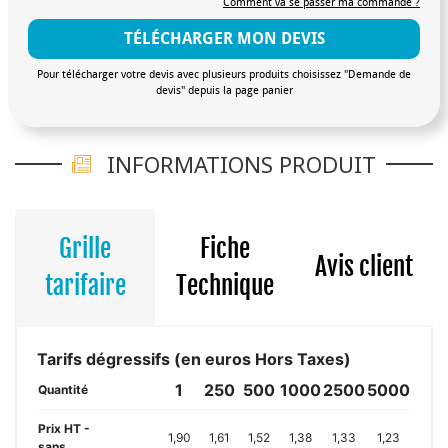
Comment va se passer ma commande ?
TÉLÉCHARGER MON DEVIS
Pour télécharger votre devis avec plusieurs produits choisissez "Demande de
devis" depuis la page panier
INFORMATIONS PRODUIT
Grille
Fiche
Avis client
tarifaire
Technique
Tarifs dégressifs (en euros Hors Taxes)
1
250
500
1000
2500
5000
Quantité
Prix HT -
1,90
1,61
1,52
1,38
1,33
1,23
sans