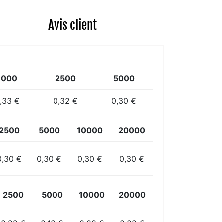
Avis client
1000
2500
5000
,33 €
0,32 €
0,30 €
2500
5000
10000
20000
0,30 €
0,30 €
0,30 €
0,30 €
2500
5000
10000
20000