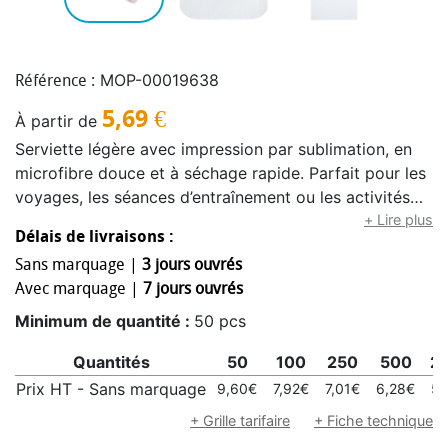
MOP-00019638
Référence :
5,69
€
À partir de
Serviette légère avec impression par sublimation, en
microfibre douce et à séchage rapide. Parfait pour les
voyages, les séances d’entraînement ou les activités
de plein air. Compacte et facile à emporter, cette
+ Lire plus
Délais de livraisons :
serviette est aussi fonctionnelle qu’élégante.
Sans marquage |
3 jours ouvrés
Dimensions de la serviette : 90 x 150 cm.
Avec marquage |
7 jours ouvrés
Minimum de quantité :
50 pcs
Quantités
50
100
250
500
2
Prix HT - Sans marquage
9,60€
7,92€
7,01€
6,28€
5,
+ Grille tarifaire
+ Fiche technique