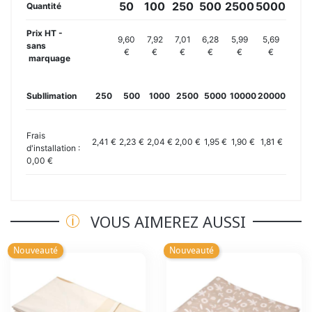
50
100
250
500
2500
5000
Quantité
Prix HT -
9,60
7,92
7,01
6,28
5,99
5,69
sans
€
€
€
€
€
€
marquage
Subllimation
250
500
1000
2500
5000
10000
20000
Frais
2,41 €
2,23 €
2,04 €
2,00 €
1,95 €
1,90 €
1,81 €
d'installation :
0,00 €
VOUS AIMEREZ AUSSI
Nouveauté
Nouveauté