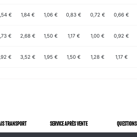
,54 €
1,84 €
1,06 €
0,83 €
0,72 €
0,66 €
,73 €
2,68 €
1,50 €
1,17 €
1,00 €
0,92 €
,92 €
3,52 €
1,95 €
1,50 €
1,28 €
1,17 €
AIS TRANSPORT
SERVICE APRÈS VENTE
QUESTIONS