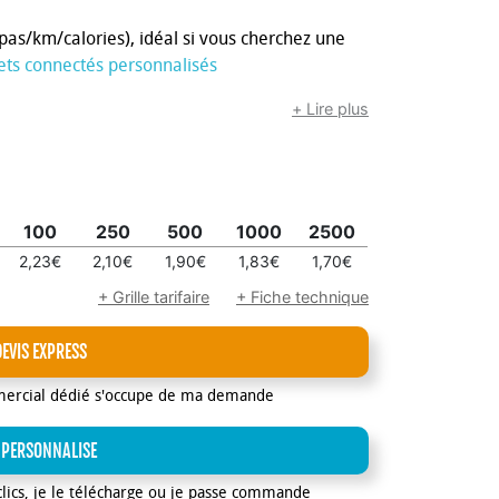
pas/km/calories), idéal si vous cherchez une
ets connectés personnalisés
+ Lire plus
100
250
500
1000
2500
2,23€
2,10€
1,90€
1,83€
1,70€
+ Grille tarifaire
+ Fiche technique
DEVIS EXPRESS
mercial dédié s'occupe de ma demande
 PERSONNALISE
clics, je le télécharge ou je passe commande