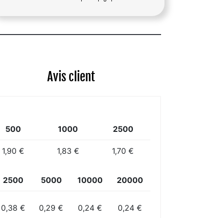
Avis client
500
1000
2500
1,90 €
1,83 €
1,70 €
2500
5000
10000
20000
0,38 €
0,29 €
0,24 €
0,24 €