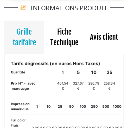
INFORMATIONS PRODUIT
Grille
Fiche
Avis client
tarifaire
Technique
Tarifs dégressifs (en euros Hors Taxes)
1
5
10
25
Quantité
Prix HT - avec
401,54
327,67
286,79
258,34
marquage
€
€
€
€
Impression
1
10
25
50
100
250
500
1000
2
numérique
Full color
Frais
0,00 €
0,00 €
0,00 €
0,00 €
0,00 €
0,00 €
0,00 €
0,00 €
0,