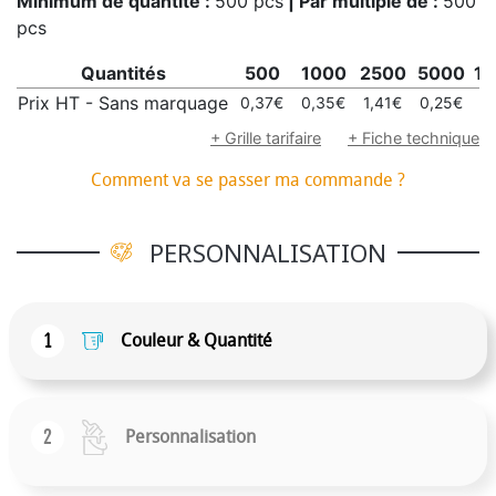
Minimum de quantité :
500 pcs
| Par multiple de :
500
pcs
Quantités
500
1000
2500
5000
1
Prix HT - Sans marquage
0,37€
0,35€
1,41€
0,25€
0
+ Grille tarifaire
+ Fiche technique
Comment va se passer ma commande ?
PERSONNALISATION
1
Couleur & Quantité
2
Personnalisation