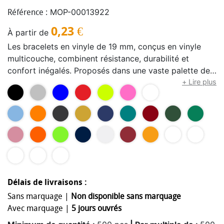
MOP-00013922
Référence :
0,23
€
À partir de
Les bracelets en vinyle de 19 mm, conçus en vinyle
multicouche, combinent résistance, durabilité et
confort inégalés. Proposés dans une vaste palette de
couleurs, ils s’ajustent à tous les types d’événements
+ Lire plus
grâce à leur fermeture inviolable en plastique. Pour
une personnalisation unique, ils peuvent être imprimés
en impression digitale avec des couleurs CMYK et
blanc. Couleur du bracelet selon les stocks disponibles
Délais de livraisons :
Sans marquage |
Non disponible sans marquage
Avec marquage |
5 jours ouvrés