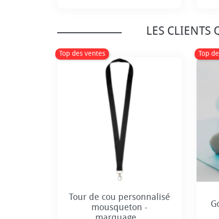
Prix
LES CLIENTS
Top des ventes
Top de
Tour de cou personnalisé
G
mousqueton -
marquage...