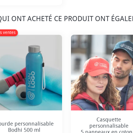
Prix
 QUI ONT ACHETÉ CE PRODUIT ONT ÉGAL
s ventes
+6
Casquette
ourde personnalisable
personnalisable
Bodhi 500 ml
5 panneaux en coton.