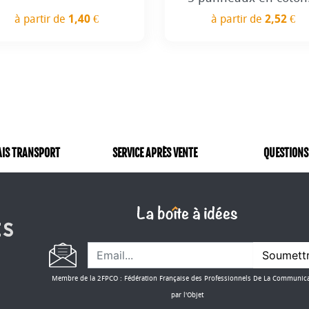
à partir de
1,40 €
à partir de
2,52 €
Prix
Prix
AIS TRANSPORT
SERVICE APRÈS VENTE
QUESTIONS
Soumett
Membre de la 2FPCO : Fédération Française des Professionnels De La Communic
par l'Objet