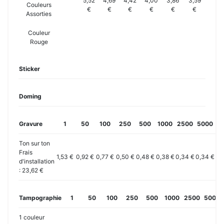
5,52
4,69
4,42
4,00
3,86
3,59
Couleurs
€
€
€
€
€
€
Assorties
Couleur
Rouge
Sticker
Doming
Gravure
1
50
100
250
500
1000
2500
5000
10
Ton sur ton
Frais
1,53 €
0,92 €
0,77 €
0,50 €
0,48 €
0,38 €
0,34 €
0,34 €
0,
d'installation
: 23,62 €
Tampographie
1
50
100
250
500
1000
2500
5000
1 couleur