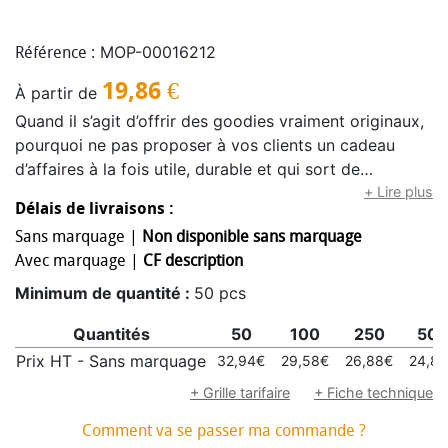
MOP-00016212
Référence :
19,86
€
À partir de
Quand il s’agit d’offrir des goodies vraiment originaux,
pourquoi ne pas proposer à vos clients un cadeau
d’affaires à la fois utile, durable et qui sort de
l’ordinaire ? Les ollas répondent parfaitement à cette
+ Lire plus
Délais de livraisons :
attente !Faciles à utiliser, il suffit de les enterrer
Sans marquage |
Non disponible sans marquage
jusqu’au col et de les remplir d’eau pour qu’elles
Avec marquage |
CF description
irriguent naturellement les plantes environnantes.
Grâce à leurs parois microporeuses, l’eau est diffusée
Minimum de quantité :
50 pcs
lentement, directement au niveau des racines. Le
Quantités
50
100
250
50
couvercle protège de l’évaporation et empêche
l’intrusion d’insectes ou d’impuretés. Retournez-le, et il
Prix HT - Sans marquage
32,94€
29,58€
26,88€
24,8
se transforme en petit bol à remplir de graines pour
+ Grille tarifaire
+ Fiche technique
oiseaux (mélange fourni : centaurée, lin, nigelle, zinnia,
Comment va se passer ma commande ?
cosmos, tournesol…) ou à semer en pleine terre.Avec