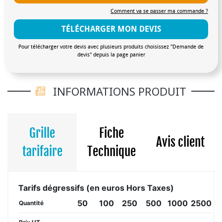
en terre cuite Format entier : Ø86 mm x H144 mm
Comment va se passer ma commande ?
Format du couvercle : Ø93 mm COLISAGE Format
TÉLÉCHARGER MON DEVIS
carton : 20x10x10cm Poids total du produit : 480g
Livraison uniquement sur palette. DÉLAIS dès
Pour télécharger votre devis avec plusieurs produits choisissez "Demande de
validation du BAT • 50/100 ex : 2 semaines • 100/250
devis" depuis la page panier
ex : 3 semaines • plus de 250 ex : 4 semaines
INFORMATIONS PRODUIT
Grille
Fiche
Avis client
tarifaire
Technique
Tarifs dégressifs (en euros Hors Taxes)
50
100
250
500
1000
2500
5
Quantité