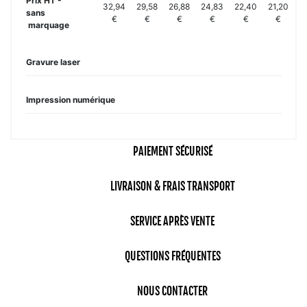
Prix HT -
32,94
29,58
26,88
24,83
22,40
21,20
1
sans
€
€
€
€
€
€
marquage
Gravure laser
Impression numérique
PAIEMENT SÉCURISÉ
LIVRAISON & FRAIS TRANSPORT
SERVICE APRÈS VENTE
QUESTIONS FRÉQUENTES
NOUS CONTACTER