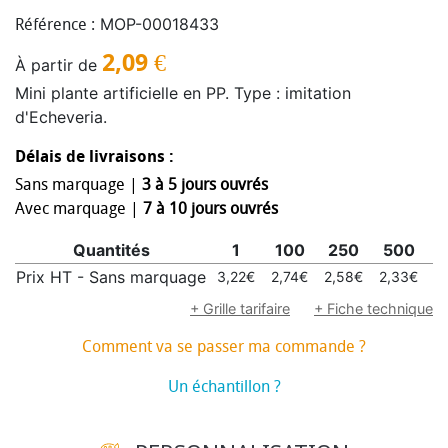
MOP-00018433
Référence :
2,09
€
À partir de
Mini plante artificielle en PP. Type : imitation
d'Echeveria.
Délais de livraisons :
Sans marquage |
3 à 5 jours ouvrés
Avec marquage |
7 à 10 jours ouvrés
Quantités
1
100
250
500
1
Prix HT - Sans marquage
3,22€
2,74€
2,58€
2,33€
2
+ Grille tarifaire
+ Fiche technique
Comment va se passer ma commande ?
Un échantillon ?