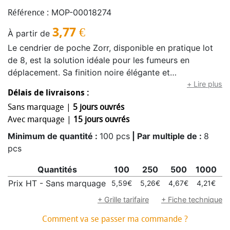
MOP-00018274
Référence :
3,77
€
À partir de
Le cendrier de poche Zorr, disponible en pratique lot
de 8, est la solution idéale pour les fumeurs en
déplacement. Sa finition noire élégante et
caoutchoutée offre un moyen discret et hygiénique de
+ Lire plus
Délais de livraisons :
se débarrasser des mégots. Compact, il se glisse
Sans marquage |
5 jours ouvrés
facilement dans n’importe quelle poche et prévient les
Avec marquage |
15 jours ouvrés
mauvaises odeurs, parfait pour le fumeur soucieux de
l’environnement.
Minimum de quantité :
100 pcs
| Par multiple de :
8
pcs
Quantités
100
250
500
1000
2
Prix HT - Sans marquage
5,59€
5,26€
4,67€
4,21€
4
+ Grille tarifaire
+ Fiche technique
Comment va se passer ma commande ?