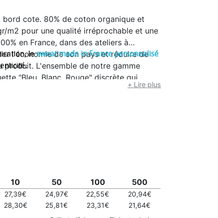
 bord cote. 80% de coton organique et
r/m2 pour une qualité irréprochable et une
 100% en France, dans des ateliers à
ider l'économie de son pays et réduire de
ication, le
sweat made in France personnalisé
du produit. L'ensemble de notre gamme
nticité.
uette "Bleu, Blanc, Rouge" discrète qui
+ Lire plus
roduit. Des valeurs fortes qui
llaborateur, etc... Le Alex est certifié Oeko-
 pour le coton.
10
50
100
500
27,39€
24,97€
22,55€
20,94€
28,30€
25,81€
23,31€
21,64€