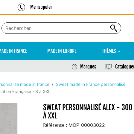
Me rappeler
MADE IN FRANCE
MADE IN EUROPE
THÈMES
Marques
Catalogue
rsonnalisé made in france
Sweat made in France personnalisé
cation Française - S à XXL
SWEAT PERSONNALISÉ ALEX - 300 
À XXL
MOP-00003022
Référence :