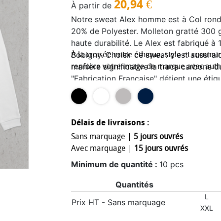
20,94
€
À partir de
Notre sweat Alex homme est à Col rond
20% de Polyester. Molleton gratté 300 g
haute durabilité. Le Alex est fabriqué à
Bobigny. Choisir ce sweat c'est aussi a
À la croisée entre éthique, style et commun
manière significative la trace carbone 
renforce votre image de marque avec authe
"Fabrication Française" détient une étiq
rappel visuellement les origines du du p
sensibiliserons à coup sûr vos clients, co
Tex, Origine France Garantie et OCS 100
Délais de livraisons :
Sans marquage |
5 jours ouvrés
Avec marquage |
15 jours ouvrés
Minimum de quantité :
10 pcs
Quantités
L
Prix HT - Sans marquage
XXL