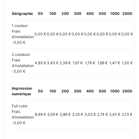
Sérigraphie
50
100
200
300
400
500
1000
2000
3
1 couleur
Frais
0,00 €
0,00 €
0,00 €
0,00 €
0,00 €
0,00 €
0,00 €
0,00 €
0,
d'installation
: 0,00 €
2 couleurs
Frais
4,83 €
3,43 €
2,38 €
1,97 €
1,76 €
1,68 €
1,47 €
1,30 €
1,
d'installation
: 0,00 €
Impression
50
100
200
300
400
500
1000
2000
3
numérique
Full color
Frais
8,48 €
5,59 €
3,86 €
3,25 €
3,02 €
2,74 €
2,42 €
2,13 €
1,
d'installation
: 0,00 €