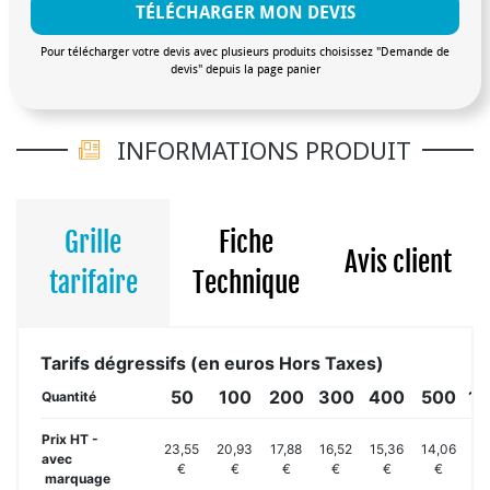
TÉLÉCHARGER MON DEVIS
Pour télécharger votre devis avec plusieurs produits choisissez "Demande de
devis" depuis la page panier
INFORMATIONS PRODUIT
Grille
Fiche
Avis client
tarifaire
Technique
Tarifs dégressifs (en euros Hors Taxes)
50
100
200
300
400
500
1
Quantité
Prix HT -
23,55
20,93
17,88
16,52
15,36
14,06
13
avec
€
€
€
€
€
€
marquage