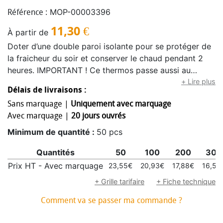
MOP-00003396
Référence :
11,30
€
À partir de
Doter d’une double paroi isolante pour se protéger de
la fraicheur du soir et conserver le chaud pendant 2
heures. IMPORTANT ! Ce thermos passe aussi au
micro-ondes. Possédant un système de fermeture
+ Lire plus
Délais de livraisons :
unique au monde, le mug devient complètement
Sans marquage |
Uniquement avec marquage
étanche une fois fermé garantissant ainsi la propreté
Avec marquage |
20 jours ouvrés
de vos affaires. Avec sa ligne plus affinée vers le bas
le TWIZZ est design mais aussi pratique, s’emboitant
Minimum de quantité :
50 pcs
parfaitement dans le porte gobelet de la voiture.
Quantités
50
100
200
300
Inventé à Lyon, moulé en Savoie, assemblé et décoré
dans l'Ain, ce mug thermos est un petit frenchy. Il est
Prix HT - Avec marquage
23,55€
20,93€
17,88€
16,52
possible de choisir le coloris de la bague, de la
+ Grille tarifaire
+ Fiche technique
membrane et de la cup avec les couleurs indiqué sur le
Comment va se passer ma commande ?
visuel. Merci de bien préciser quel coloris vous
désirez.Mise au Pantone spécifique sur demande de la