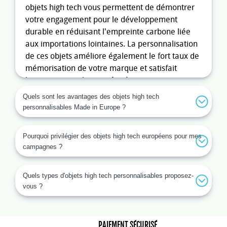
objets high tech vous permettent de démontrer
votre engagement pour le développement
durable en réduisant l'empreinte carbone liée
aux importations lointaines. La personnalisation
de ces objets améliore également le fort taux de
mémorisation de votre marque et satisfait
largement vos clients grâce à un aspect unique
et distinctif.
Quels sont les avantages des objets high tech
personnalisables Made in Europe ?
Un atout pour vos campagnes de
communication
Pourquoi privilégier des objets high tech européens pour mes
Les objets high tech personnalisables sont des
campagnes ?
outils puissants de communication par l’objet. Ils
permettent de toucher un public large et varié
Quels types d'objets high tech personnalisables proposez-
tout en véhiculant une image moderne et
vous ?
innovante de votre entreprise. Intégrer des
gadgets high tech dans vos campagnes
promotionnelles impressionne vos clients et
PAIEMENT SÉCURISÉ