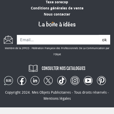
Taxe sorecop
parfaitement à vos exigences. Que ce soit pour
Conditions générales de vente
une convention, un salon professionnel ou un
Nous contacter
cadeau d’entreprise, nos objets high tech
personnalisables sont le choix idéal pour
marquer les esprits et renforcer vos relations
d’affaires. N’attendez plus pour consulter notre
ok
offre et découvrir les multiples possibilités que
nous vous proposons pour rehausser votre
Membre de la 2FPCO : Fédération Française des Professionnels De La Communication par
communication.
l'Objet
CONSULTER NOS CATALOGUES
Copyright 2024. Mes Objets Publicitaires - Tous droits réservés -
Mentions légales