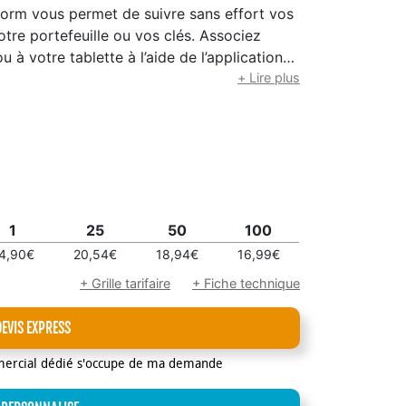
Xtorm vous permet de suivre sans effort vos
votre portefeuille ou vos clés. Associez
 à votre tablette à l’aide de l’application
 pour voir l’emplacement de vos effets
+ Lire plus
design compact, sa pochette étanche IP64
e voyage permet de rester organisé en toute
1
25
50
100
4,90€
20,54€
18,94€
16,99€
+ Grille tarifaire
+ Fiche technique
DEVIS EXPRESS
mercial dédié s'occupe de ma demande