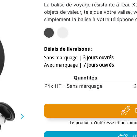
La balise de voyage résistante à l’eau 
objets de valeur, tels que votre valise, 
simplement la balise à votre téléphone ou
Apple Find My ou Goggle Find My Device
personnels en un coup d’œil. Avec son 
et sa batterie remplaçable, la balise d
simplicité.
Délais de livraisons :
Sans marquage |
3 jours ouvrés
Avec marquage |
7 jours ouvrés
Quantités
Prix HT - Sans marquage
2

Le produit m'intéresse et un com