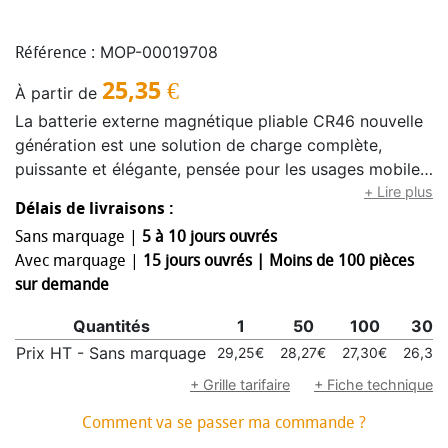
MOP-00019708
Référence :
25,35
€
À partir de
La batterie externe magnétique pliable CR46 nouvelle
génération est une solution de charge complète,
puissante et élégante, pensée pour les usages mobiles
modernes. Son design pliable 3-en-1 lui permet de
+ Lire plus
Délais de livraisons :
fonctionner à la fois comme batterie nomade,
Sans marquage |
5 à 10 jours ouvrés
chargeur magnétique sans fil et station de charge de
Avec marquage |
15 jours ouvrés | Moins de 100 pièces
bureau. Une fois pliée, elle se fixe simplement à
sur demande
l’arrière du smartphone grâce à la technologie
compatible MagSafe®, offrant une recharge sans fil
Quantités
1
50
100
300
stable et pratique en déplacement ; dépliée, elle
Prix HT - Sans marquage
29,25€
28,27€
27,30€
26,33
devient une véritable station combinant charge filaire
et charge sans fil magnétique pour alimenter
+ Grille tarifaire
+ Fiche technique
simultanément un téléphone, une montre connectée et
Comment va se passer ma commande ?
un autre appareil via câble Type-C ou iOS. Sa capacité