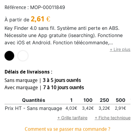
MOP-00011849
Référence :
2,61
€
À partir de
Key Finder 4.0 sans fil. Système anti perte en ABS.
Nécessite une App gratuite (isearching). Fonctionne
avec iOS et Android. Fonction télécommande,
déclencheur. Pile CR2032 incluse.
+ Lire plus
Délais de livraisons :
Sans marquage |
3 à 5 jours ouvrés
Avec marquage |
7 à 10 jours ouvrés
Quantités
1
100
250
500
1
Prix HT - Sans marquage
4,02€
3,42€
3,22€
2,91€
2
+ Grille tarifaire
+ Fiche technique
Comment va se passer ma commande ?