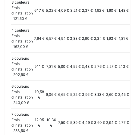
3 couleurs
Frais
6,17 €
5,32 €
4,09 €
3,21 €
2,37 €
1,92 €
1,60 €
1,48 €
1,
d'installation
: 121,50 €
4 couleurs
Frais
7,64 €
6,57 €
4,94 €
3,88 €
2,90 €
2,34 €
1,93 €
1,81 €
1,
d'installation
: 162,00 €
5 couleurs
Frais
9,11 €
7,81 €
5,80 €
4,55 €
3,43 €
2,76 €
2,27 €
2,13 €
1,
d'installation
: 202,50 €
6 couleurs
Frais
10,58
9,06 €
6,65 €
5,22 €
3,96 €
3,18 €
2,60 €
2,45 €
2,
d'installation
€
: 243,00 €
7 couleurs
Frais
12,05
10,30
7,50 €
5,89 €
4,49 €
3,60 €
2,94 €
2,77 €
2,
d'installation
€
€
: 283,50 €