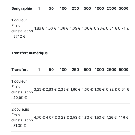
Sérigraphie
1
50
100
250
500
1000
2500
5000
10
1 couleur
Frais
1,86 €
1,50 €
1,36 €
1,09 €
1,06 €
0,98 €
0,84 €
0,74 €
0,
d'installation
: 37,12 €
Transfert numérique
Transfert
1
50
100
250
500
1000
2500
5000
10
1 couleur
Frais
3,23 €
2,83 €
2,38 €
1,86 €
1,30 €
1,08 €
0,92 €
0,84 €
0,
d'installation
: 40,50 €
2 couleurs
Frais
4,70 €
4,07 €
3,23 €
2,53 €
1,83 €
1,50 €
1,26 €
1,16 €
1,
d'installation
: 81,00 €