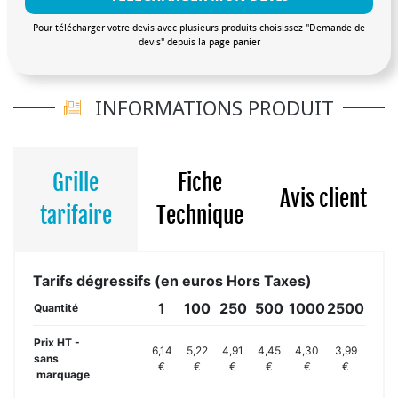
Pour télécharger votre devis avec plusieurs produits choisissez "Demande de
devis" depuis la page panier
INFORMATIONS PRODUIT
Grille
Fiche
Avis client
tarifaire
Technique
Tarifs dégressifs (en euros Hors Taxes)
1
100
250
500
1000
2500
Quantité
Prix HT -
6,14
5,22
4,91
4,45
4,30
3,99
sans
€
€
€
€
€
€
marquage