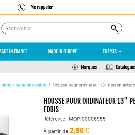
Me rappeler
MADE IN FRANCE
MADE IN EUROPE
THÈMES
Marques
Catalogue
inateur personnalisable
Housse pour ordinateur 13" personnalisabl
HOUSSE POUR ORDINATEUR 13" PE
FOBIS
MOP-00006955
Référence :
2,86
€
À partir de