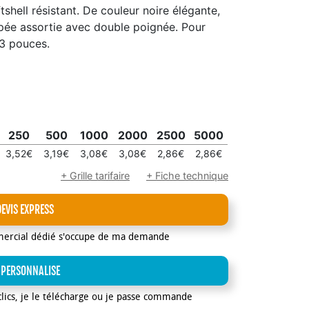
shell résistant. De couleur noire élégante,
ppée assortie avec double poignée. Pour
13 pouces.
250
500
1000
2000
2500
5000
3,52€
3,19€
3,08€
3,08€
2,86€
2,86€
+ Grille tarifaire
+ Fiche technique
DEVIS EXPRESS
mercial dédié s'occupe de ma demande
 PERSONNALISE
clics, je le télécharge ou je passe commande