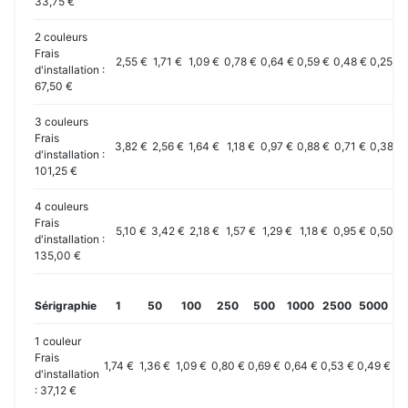
33,75 €
2 couleurs
Frais
2,55 €
1,71 €
1,09 €
0,78 €
0,64 €
0,59 €
0,48 €
0,25 €
d'installation :
67,50 €
3 couleurs
Frais
3,82 €
2,56 €
1,64 €
1,18 €
0,97 €
0,88 €
0,71 €
0,38 €
d'installation :
101,25 €
4 couleurs
Frais
5,10 €
3,42 €
2,18 €
1,57 €
1,29 €
1,18 €
0,95 €
0,50 €
d'installation :
135,00 €
Sérigraphie
1
50
100
250
500
1000
2500
5000
10
1 couleur
Frais
1,74 €
1,36 €
1,09 €
0,80 €
0,69 €
0,64 €
0,53 €
0,49 €
0,
d'installation
: 37,12 €