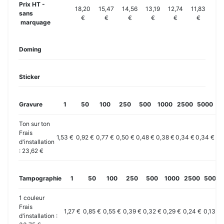
Prix HT -
18,20
15,47
14,56
13,19
12,74
11,83
sans
€
€
€
€
€
€
marquage
Doming
Sticker
Gravure
1
50
100
250
500
1000
2500
5000
10
Ton sur ton
Frais
1,53 €
0,92 €
0,77 €
0,50 €
0,48 €
0,38 €
0,34 €
0,34 €
0,
d'installation
: 23,62 €
Tampographie
1
50
100
250
500
1000
2500
5000
1 couleur
Frais
1,27 €
0,85 €
0,55 €
0,39 €
0,32 €
0,29 €
0,24 €
0,13 €
d'installation :