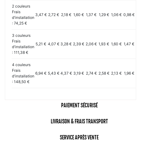
2 couleurs
Frais
3,47 €
2,72 €
2,18 €
1,60 €
1,37 €
1,29 €
1,06 €
0,98 €
0,
d'installation
: 74,25 €
3 couleurs
Frais
5,21 €
4,07 €
3,28 €
2,39 €
2,06 €
1,93 €
1,60 €
1,47 €
1,
d'installation
: 111,38 €
4 couleurs
Frais
6,94 €
5,43 €
4,37 €
3,19 €
2,74 €
2,58 €
2,13 €
1,96 €
1,
d'installation
: 148,50 €
PAIEMENT SÉCURISÉ
LIVRAISON & FRAIS TRANSPORT
SERVICE APRÈS VENTE