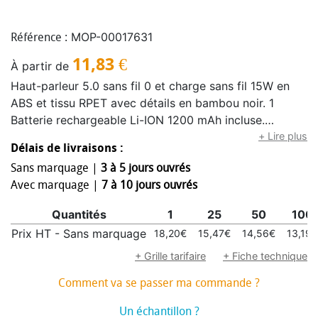
MOP-00017631
Référence :
11,83
€
À partir de
Haut-parleur 5.0 sans fil 0 et charge sans fil 15W en
ABS et tissu RPET avec détails en bambou noir. 1
Batterie rechargeable Li-ION 1200 mAh incluse.
Comprend un port pour carte SD et un câble
+ Lire plus
Délais de livraisons :
AUX/USB. Données de sortie : 3W, 3 Ohm et 5V. Durée
Sans marquage |
3 à 5 jours ouvrés
de lecture : environ 5 heures.
Avec marquage |
7 à 10 jours ouvrés
Quantités
1
25
50
100
Prix HT - Sans marquage
18,20€
15,47€
14,56€
13,19€
+ Grille tarifaire
+ Fiche technique
Comment va se passer ma commande ?
Un échantillon ?