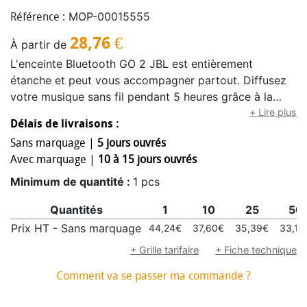
MOP-00015555
Référence :
28,76
€
À partir de
L'enceinte Bluetooth GO 2 JBL est entièrement
étanche et peut vous accompagner partout. Diffusez
votre musique sans fil pendant 5 heures grâce à la
connexion Bluetooth en bénéficiant de la qualité audio
+ Lire plus
Délais de livraisons :
JBL et d'un son puissant pour sa taille. N'ayez plus
Sans marquage |
5 jours ouvrés
peur de l'eau ! L'étanchéité IPX7 vous permet
Avec marquage |
10 à 15 jours ouvrés
d’emmener la GO 2 avec vous à la piscine, sous la
douche ou à la plage. La GO 2 offre également une
Minimum de quantité :
1 pcs
qualité audio limpide lors des appels téléphoniques
Quantités
1
10
25
50
grâce à son kit mains libres intégré à réduction du
bruit. Avec son format compact disponible en 12
Prix HT - Sans marquage
44,24€
37,60€
35,39€
33,18
couleurs éclatantes, la GO 2 vous assure un style envié
+ Grille tarifaire
+ Fiche technique
de tous.
Comment va se passer ma commande ?