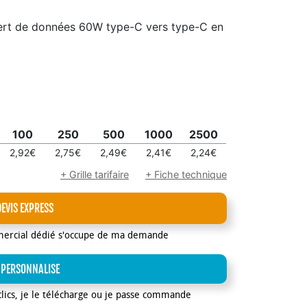
fert de données 60W type-C vers type-C en
100
250
500
1000
2500
2,92€
2,75€
2,49€
2,41€
2,24€
+ Grille tarifaire
+ Fiche technique
DEVIS EXPRESS
mercial dédié s'occupe de ma demande
 PERSONNALISE
clics, je le télécharge ou je passe commande