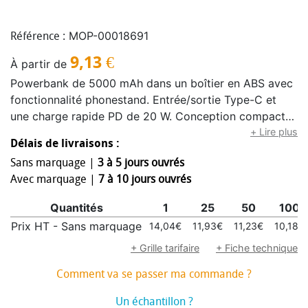
MOP-00018691
Référence :
9,13
€
À partir de
Powerbank de 5000 mAh dans un boîtier en ABS avec
fonctionnalité phonestand. Entrée/sortie Type-C et
une charge rapide PD de 20 W. Conception compacte
pour une utilisation pratique en voyage.
+ Lire plus
Délais de livraisons :
Sans marquage |
3 à 5 jours ouvrés
Avec marquage |
7 à 10 jours ouvrés
Quantités
1
25
50
100
Prix HT - Sans marquage
14,04€
11,93€
11,23€
10,18€
+ Grille tarifaire
+ Fiche technique
Comment va se passer ma commande ?
Un échantillon ?