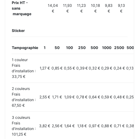
Prix HT -
14,04
11,93
11,23
10,18
9,83
9,13
sans
€
€
€
€
€
€
marquage
Sticker
Tampographie
1
50
100
250
500
1000
2500
5000
1 couleur
Frais
1,27 €
0,85 €
0,55 €
0,39 €
0,32 €
0,29 €
0,24 €
0,13 €
d'installation :
33,75 €
2 couleurs
Frais
2,55 €
1,71 €
1,09 €
0,78 €
0,64 €
0,59 €
0,48 €
0,25 €
d'installation :
67,50 €
3 couleurs
Frais
3,82 €
2,56 €
1,64 €
1,18 €
0,97 €
0,88 €
0,71 €
0,38 €
d'installation :
101,25 €