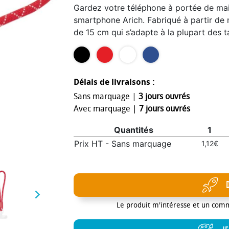
Gardez votre téléphone à portée de main
smartphone Arich. Fabriqué à partir de m
de 15 cm qui s’adapte à la plupart des ta
facilement à l’intérieur d’une coque de 
libres, c'est l’accessoire parfait pour l
Délais de livraisons :
Sans marquage |
3 jours ouvrés
Avec marquage |
7 jours ouvrés
Quantités
1
Prix HT - Sans marquage
1,12€

Le produit m'intéresse et un com