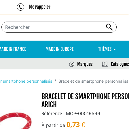
Me rappeler
MADE IN FRANCE
MADE IN EUROPE
THÈMES
Marques
Catalogue
r smartphone personnalisés
Bracelet de smartphone personnalisab
BRACELET DE SMARTPHONE PERSON
ARICH
MOP-00019596
Référence :
0,73
€
À partir de