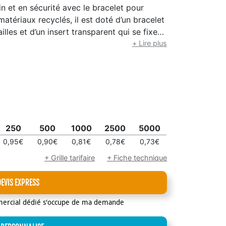
 et en sécurité avec le bracelet pour
atériaux recyclés, il est doté d’un bracelet
illes et d’un insert transparent qui se fixe
téléphone. Conçu pour une utilisation mains
+ Lire plus
es déplacements.
250
500
1000
2500
5000
0,95€
0,90€
0,81€
0,78€
0,73€
+ Grille tarifaire
+ Fiche technique
DEVIS EXPRESS
mercial dédié s'occupe de ma demande