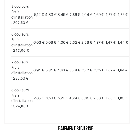
5 couleurs
Frais
5,12 €
4,33 €
3,49 €
2,86 €
2,04 €
1,69 €
1,27 €
1,25 €
1,
d'installation
: 202,50 €
6 couleurs
Frais
6,03 €
5,08 €
4,06 €
3,32 €
2,38 €
1,97 €
1,47 €
1,44 €
1,
d'installation
: 243,00 €
7 couleurs
Frais
6,94 €
5,84 €
4,63 €
3,78 €
2,72 €
2,25 €
1,67 €
1,64 €
1,
d'installation
: 283,50 €
8 couleurs
Frais
7,85 €
6,59 €
5,21 €
4,24 €
3,05 €
2,53 €
1,86 €
1,83 €
1,
d'installation
: 324,00 €
PAIEMENT SÉCURISÉ