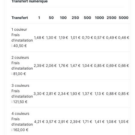
Transfert numérique
Transfert
1
50
100
250
500
1000
2500
5000
10
1 couleur
Frais
1,48 €
1,30 €
1,19 €
1,01 €
0,70 €
0,57 €
0,49 €
0,46 €
0,
d'installation
: 40,50 €
2 couleurs
Frais
2,39 €
2,06 €
1,76 €
1,47 €
1,04 €
0,85 €
0,69 €
0,66 €
0,
d'installation
: 81,00 €
3 couleurs
Frais
3,30 €
2,81 €
2,34 €
1,93 €
1,37 €
1,13 €
0,88 €
0,85 €
0,
d'installation
: 121,50 €
4 couleurs
Frais
4,21 €
3,57 €
2,91 €
2,39 €
1,71 €
1,41 €
1,08 €
1,05 €
1,
d'installation
: 162,00 €