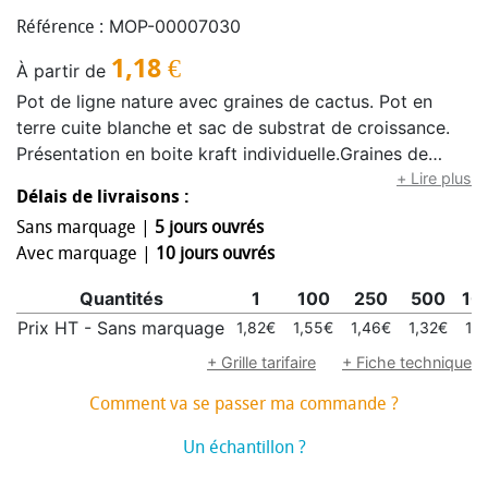
MOP-00007030
Référence :
1,18
€
À partir de
Pot de ligne nature avec graines de cactus. Pot en
terre cuite blanche et sac de substrat de croissance.
Présentation en boite kraft individuelle.Graines de
Cactus Incluses
+ Lire plus
Délais de livraisons :
Sans marquage |
5 jours ouvrés
Avec marquage |
10 jours ouvrés
Quantités
1
100
250
500
10
Prix HT - Sans marquage
1,82€
1,55€
1,46€
1,32€
1,2
+ Grille tarifaire
+ Fiche technique
Comment va se passer ma commande ?
Un échantillon ?