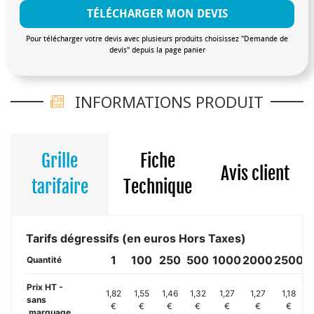
TÉLÉCHARGER MON DEVIS
Pour télécharger votre devis avec plusieurs produits choisissez "Demande de
devis" depuis la page panier
INFORMATIONS PRODUIT
Grille
Fiche
Avis client
tarifaire
Technique
Tarifs dégressifs (en euros Hors Taxes)
1
100
250
500
1000
2000
2500
5
Quantité
Prix HT -
1,82
1,55
1,46
1,32
1,27
1,27
1,18
sans
€
€
€
€
€
€
€
marquage