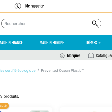
Me rappeler
MADE IN FRANCE
MADE IN EUROPE
THÈMES
Marques
Catalogue
es certifié écologique
Prevented Ocean Plastic™
19 produits.
auté