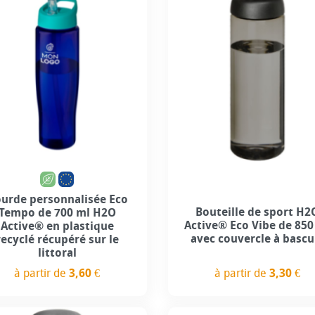
+2
+5
urde personnalisée Eco
Bouteille de sport H2
Tempo de 700 ml H2O
Active® Eco Vibe de 850
Active® en plastique
avec couvercle à bascu
recyclé récupéré sur le
littoral
à partir de
3,60 €
à partir de
3,30 €
Prix
Prix