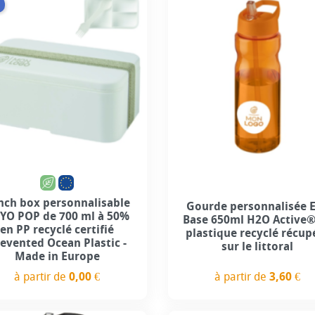
+1
nch box personnalisable
Gourde personnalisée 
YO POP de 700 ml à 50%
Base 650ml H2O Active®
en PP recyclé certifié
plastique recyclé récup
evented Ocean Plastic -
sur le littoral
Made in Europe
à partir de
3,60 €
à partir de
0,00 €
Prix
Prix