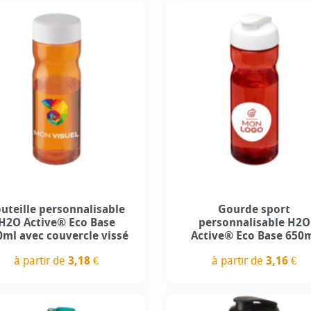
+13
+1
uteille personnalisable
Gourde sport
H2O Active® Eco Base
personnalisable H2O
0ml avec couvercle vissé
Active® Eco Base 650
à partir de
3,18 €
à partir de
3,16 €
Prix
Prix