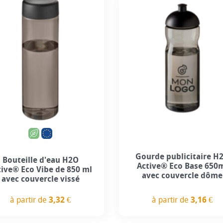
+3
+1
Gourde publicitaire H
Bouteille d'eau H2O
Active® Eco Base 650
tive® Eco Vibe de 850 ml
avec couvercle dôme
avec couvercle vissé
à partir de
3,32 €
à partir de
3,16 €
Prix
Prix