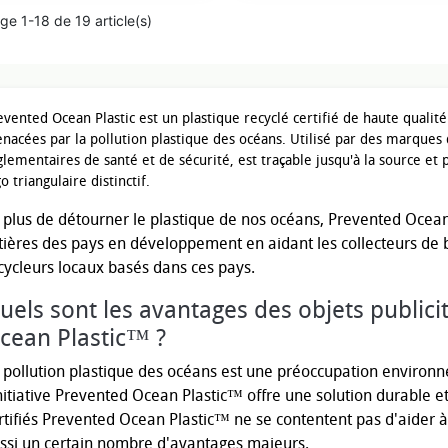
ge 1-18 de 19 article(s)
evented
Ocean
Plastic
est
un
plastique
recyclé
certifié
de
haute
qualité
nacées
par
la
pollution
plastique
des
océans
.
Utilisé
par
des
marques
glementaires
de
santé
et
de
sécurité
,
est
traçable
jusqu
'
à
la
source
et
go
triangulaire
distinctif
.
 plus de détourner le plastique de nos océans, Prevented Ocea
tières des pays en développement en aidant les collecteurs de bou
cycleurs locaux basés dans ces pays.
uels sont les avantages des objets publicit
cean Plastic™ ?
 pollution plastique des océans est une préoccupation enviro
initiative Prevented Ocean Plastic™ offre une solution durable et
rtifiés Prevented Ocean Plastic™ ne se contentent pas d'aider à 
ssi un certain nombre d'avantages majeurs.