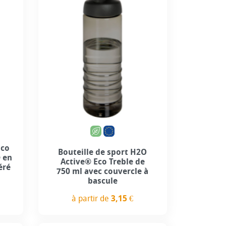
7
+7
Eco
Bouteille de sport H2O
 en
Active® Eco Treble de
éré
750 ml avec couvercle à
bascule
à partir de
3,15 €
Prix