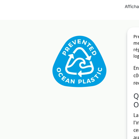
Afficha
Pr
me
ré
lo
En
cô
re
Q
O
La
l'
ce
au