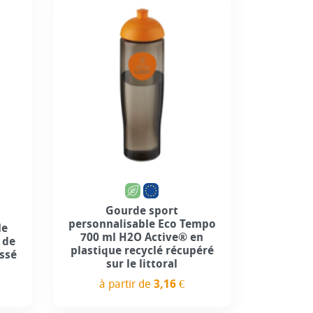
Gourde sport
personnalisable Eco Tempo
le
700 ml H2O Active® en
 de
plastique recyclé récupéré
issé
sur le littoral
à partir de
3,16 €
Prix