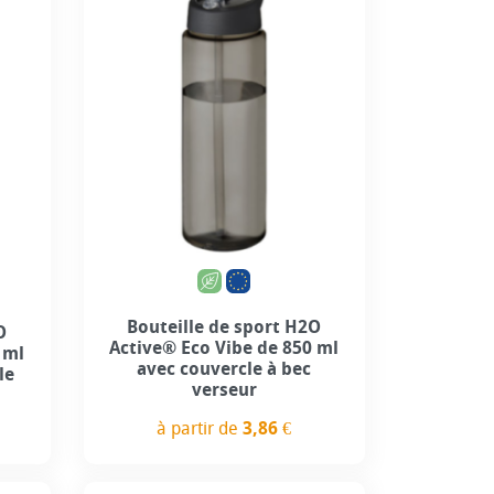
+6
Bouteille de sport H2O
O
Active® Eco Vibe de 850 ml
 ml
avec couvercle à bec
le
verseur
à partir de
3,86 €
Prix