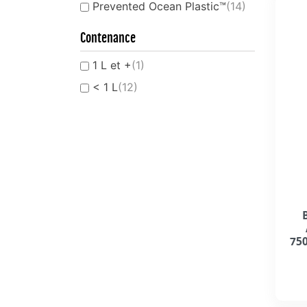
Prevented Ocean Plastic™
(14)
Contenance
1 L et +
(1)
< 1 L
(12)
750