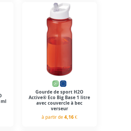
+3
Gourde de sport H2O
O
Active® Eco Big Base 1 litre
 ml
avec couvercle à bec
verseur
à partir de
4,16 €
Prix