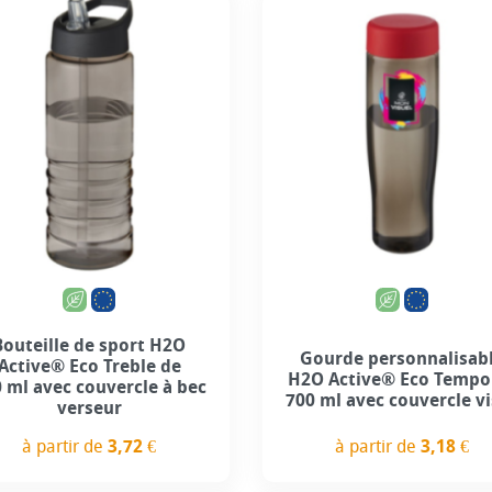
+6
+2
Bouteille de sport H2O
Gourde personnalisab
Active® Eco Treble de
H2O Active® Eco Tempo
 ml avec couvercle à bec
700 ml avec couvercle v
verseur
à partir de
3,18 €
à partir de
3,72 €
Prix
Prix