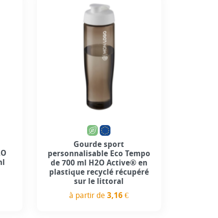
1
+4
Gourde sport
2O
personnalisable Eco Tempo
ml
de 700 ml H2O Active® en
plastique recyclé récupéré
sur le littoral
à partir de
3,16 €
Prix