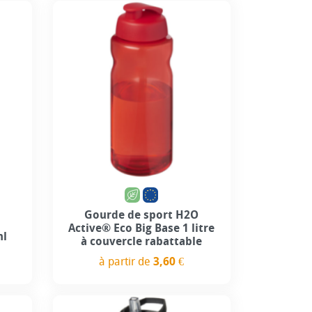
4
+3
Gourde de sport H2O
Active® Eco Big Base 1 litre
ml
à couvercle rabattable
à partir de
3,60 €
Prix