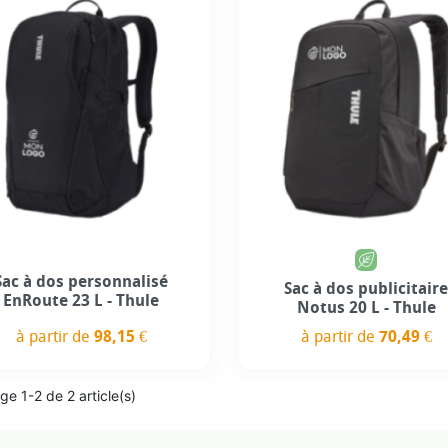
Sac à dos personnalisé
Sac à dos publicitair
EnRoute 23 L - Thule
Notus 20 L - Thule
à partir de
98,15 €
à partir de
70,49 €
Prix
Prix
ge 1-2 de 2 article(s)