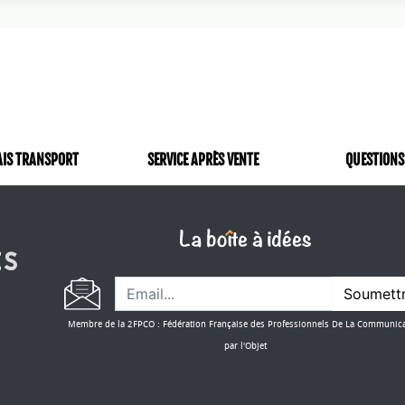
environnement. Imaginez : votre stylo promotionnel ne finit pas
rre d'où il provient. Mais ce n'est pas tout. Le PLA est également 
uler et à colorer, ce qui le rend parfait pour créer une gamme d'
nctionnels. Que vous cherchiez à produire des gobelets de café
ologiques, le PLA offre une multitude d'options. Il est important
tion plus verte, il n'est pas exempt de défis. Sa production néce
 la matière première peut avoir des impacts environnementaux
cle de vie, le PLA reste une alternative plus durable que les pla
AIS TRANSPORT
SERVICE APRÈS VENTE
QUESTIONS
 train de transformer le monde de l'objet publicitaire. Grâce à 
rsatilité, il offre une voie pour créer des objets promotionnels 
anète. Alors, quand il s'agit de choisir un matériau pour votre 
 pas envisager le PLA ?
doptez l'Objet écologique personnalisé e
Soumett
ez MesObjetsPublicitaires.com, nous comprenons l'importance c
Membre de la 2FPCO : Fédération Française des Professionnels De La Communic
rables dans le monde de la communication par l'objet. C'est
par l'Objet
objets écologiques personnalisés en PLA, spécialement conçus 
 acide polylactique, est un matériau biosourcé à partir de res
nne à sucre. Il offre une alternative écologique aux plastiques t