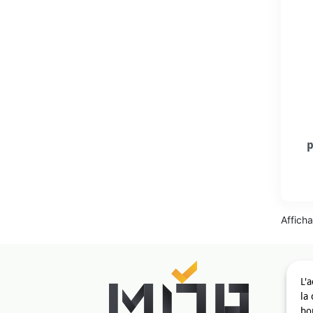
p
Afficha
L'
la
bou