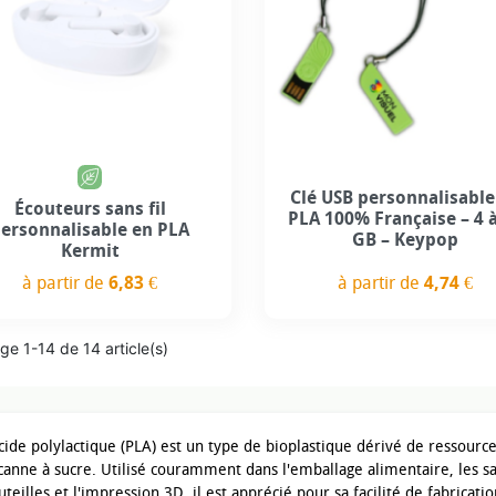
+1
Clé USB personnalisable
Écouteurs sans fil
PLA 100% Française – 4 
ersonnalisable en PLA
GB – Keypop
Kermit
à partir de
6,83 €
à partir de
4,74 €
Prix
Prix
ge 1-14 de 14 article(s)
acide polylactique (PLA) est un type de bioplastique dérivé de ressour
 canne à sucre. Utilisé couramment dans l'emballage alimentaire, les sac
teilles et l'impression 3D, il est apprécié pour sa facilité de fabricati