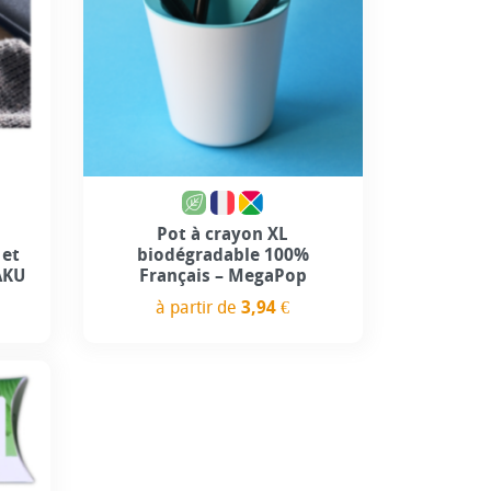
Pot à crayon XL
 et
biodégradable 100%
AKU
Français – MegaPop
à partir de
3,94 €
Prix