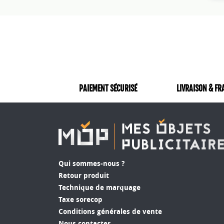
l'
te
mo
fo
éc
op
de
cy
PAIEMENT SÉCURISÉ
LIVRAISON & FR
en
ve
pl
ne
A
Qui sommes-nous ?
Ch
Retour produit
du
Technique de marquage
d'
Taxe sorecop
ou
Conditions générales de vente
ca
Nous contacter