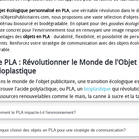
jet écologique personnalisé en PLA
, une véritable révolution dans le
sObjetsPublicitaires.com, nous proposons une vaste sélection d'objets p
tériau biosourcé et biodégradable. En optant pour des
goodies écolog
ste concret pour l'environnement tout en renvoyant une image respon
antages des
objets en PLA
: durabilité, flexibilité, et possibilité de p
ients. Renforcez votre stratégie de communication avec des objets écol
rable.
e PLA : Révolutionner le Monde de l'Objet P
ioplastique
ns le monde de l'objet publicitaire, une transition écologique 
trouve l'acide polylactique, ou PLA, un
bioplastique
qui révolutio
ssources renouvelables comme le maïs, la canne à sucre et la ta
e option plus respectueuse de l'environnement comparée aux pla
s objets publicitaires en PLA, des stylos aux mugs en passant par
ment le PLA impacte-t-il l'environnement?
pendance aux combustibles fossiles tout en limitant les émission
t biodégradable et compostable sous certaines conditions. Il pe
rquoi choisir des objets en PLA pour une stratégie de communication?
dustrielles, ce qui permet aux objets publicitaires en PLA d'avoi