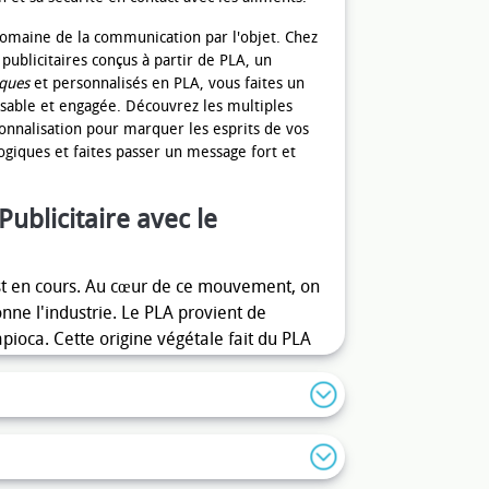
 domaine de la communication par l'objet. Chez
ublicitaires conçus à partir de PLA, un
iques
et personnalisés en PLA, vous faites un
sable et engagée. Découvrez les multiples
ersonnalisation pour marquer les esprits de vos
ogiques et faites passer un message fort et
ublicitaire avec le
est en cours. Au cœur de ce mouvement, on
nne l'industrie. Le PLA provient de
pioca. Cette origine végétale fait du PLA
stiques traditionnels à base de pétrole.
 les sacs, contribuent à réduire la
s de gaz à effet de serre. De plus, le PLA
ut être composté dans des installations
r une fin de vie plus respectueuse de