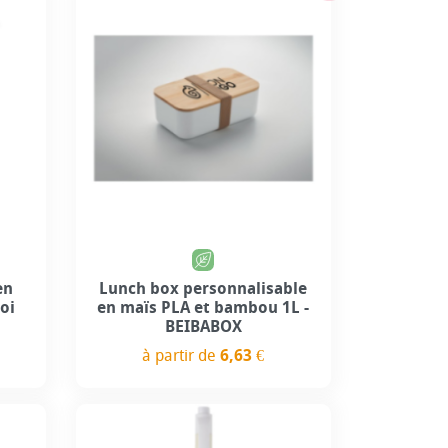
en
Lunch box personnalisable
oi
en maïs PLA et bambou 1L -
BEIBABOX
à partir de
6,63 €
Prix