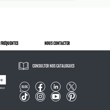
 dans une décharge, mais retourne à la
apprécié pour sa versatilité. Il est facile à
objets publicitaires attrayants et
 biodégradables ou des clés USB
 de souligner que, bien que le PLA soit une
ssite beaucoup d'énergie et l'agriculture
. Cependant, dans une perspective de
stiques traditionnels. En résumé, le PLA est
 FRÉQUENTES
NOUS CONTACTER
ses avantages écologiques et à sa
attrayants tout en respectant notre
prochaine campagne publicitaire, pourquoi
CONSULTER NOS CATALOGUES
n PLA
re
roissante d'adopter des solutions
ation
 pourquoi nous proposons une gamme
pour répondre à cette demande. Le PLA,
sources renouvelables comme le maïs ou la
raditionnels, tout en conservant des