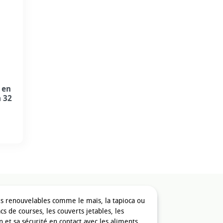
 en
à 32
ces renouvelables comme le maïs, la tapioca ou
s de courses, les couverts jetables, les
on et sa sécurité en contact avec les aliments.