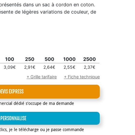
présentés dans un sac à cordon en coton.
sente de légères variations de couleur, de
100
250
500
1000
2500
3,09€
2,91€
2,64€
2,55€
2,37€
+ Grille tarifaire
+ Fiche technique
DEVIS EXPRESS
mercial dédié s'occupe de ma demande
 PERSONNALISE
clics, je le télécharge ou je passe commande