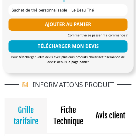
papaye - Amour lunaire : Thé noir Assam, fève de
cacao, racine de chicorée - Amour sauvage : Thé vert
Sachet de thé personnalisable - Le Beau Thé
sencha, guayusa, citronnelle - Amour secret : Thé vert
sencha, pétales de rose, jasmin dragon pearls - Amour
AJOUTER AU PANIER
solaire : Roiboos, coco, papaye, ananas - Camomille -
Comment va se passer ma commande ?
Earl Gray : Thé noir, fleur de bleuet, bergamote et
mandarine - English breakfast : Thé noir - Thé à la
TÉLÉCHARGER MON DEVIS
menthe : thé vert, feuille de menthe poivrée - Thé vert
Pour télécharger votre devis avec plusieurs produits choisissez "Demande de
sencha Mix de saveur possible sur demande
devis" depuis la page panier
INFORMATIONS PRODUIT
Grille
Fiche
Avis client
tarifaire
Technique