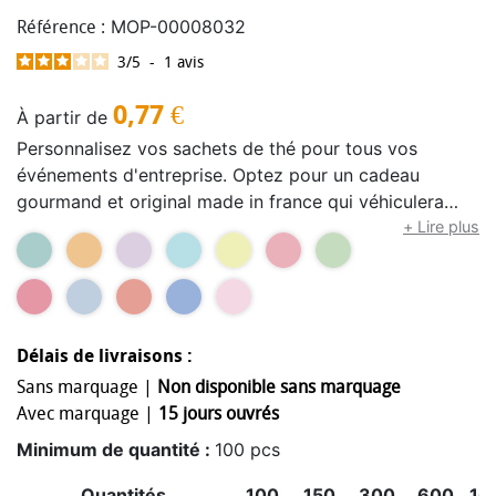
MOP-00008032
Référence :
3
/
5
-
1
avis
0,77
€
À partir de
Personnalisez vos sachets de thé pour tous vos
événements d'entreprise. Optez pour un cadeau
gourmand et original made in france qui véhiculera
votre message de manière ludique. Sur le recto du
+ Lire plus
sachet, apposez un slogan, un logo ou le visuel de
votre événement, tandis que le verso est idéal pour
inscrire un "appel à l'action" ou vos coordonnées.
Laissez libre cours à votre créativité avec ces sachets
Délais de livraisons :
de thé personnalisés ! Grace au sachet en coton bio
cousu main dans les ateliers de le beau thé, toutes les
Sans marquage |
Non disponible sans marquage
qualités du thé sont préservé et une excellente
Avec marquage |
15 jours ouvrés
infusion est garantie. Plantes BIO, issues de parcelles
Minimum de quantité :
100 pcs
et de cultures biologiques certifiées par des
organismes de certification français et/ou allemand.
Quantités
100
150
300
600
10