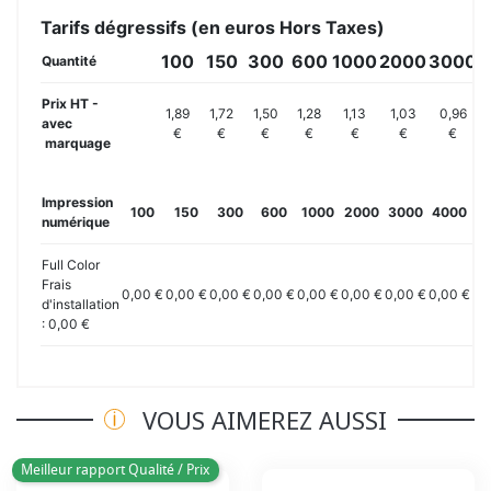
Tarifs dégressifs (en euros Hors Taxes)
100
150
300
600
1000
2000
3000
4
Quantité
Prix HT -
1,89
1,72
1,50
1,28
1,13
1,03
0,96
avec
€
€
€
€
€
€
€
marquage
Impression
100
150
300
600
1000
2000
3000
4000
5
numérique
Full Color
Frais
0,00 €
0,00 €
0,00 €
0,00 €
0,00 €
0,00 €
0,00 €
0,00 €
0,
d'installation
: 0,00 €
VOUS AIMEREZ AUSSI
Meilleur rapport Qualité / Prix