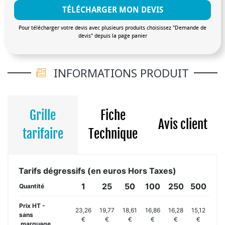
TÉLÉCHARGER MON DEVIS
Pour télécharger votre devis avec plusieurs produits choisissez "Demande de
devis" depuis la page panier
INFORMATIONS PRODUIT
Grille
Fiche
Avis client
tarifaire
Technique
Tarifs dégressifs (en euros Hors Taxes)
1
25
50
100
250
500
Quantité
Prix HT -
23,26
19,77
18,61
16,86
16,28
15,12
sans
€
€
€
€
€
€
marquage