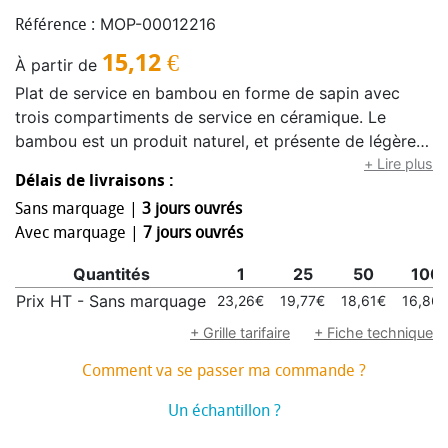
MOP-00012216
Référence :
15,12
€
À partir de
Plat de service en bambou en forme de sapin avec
trois compartiments de service en céramique. Le
bambou est un produit naturel, et présente de légères
variations de couleur, de décoration et de tailles.
+ Lire plus
Délais de livraisons :
Sans marquage |
3 jours ouvrés
Avec marquage |
7 jours ouvrés
Quantités
1
25
50
100
Prix HT - Sans marquage
23,26€
19,77€
18,61€
16,86
+ Grille tarifaire
+ Fiche technique
Comment va se passer ma commande ?
Un échantillon ?