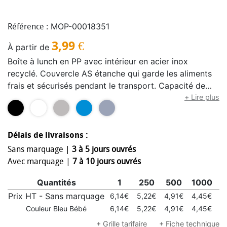
MOP-00018351
Référence :
3,99
€
À partir de
Boîte à lunch en PP avec intérieur en acier inox
recyclé. Couvercle AS étanche qui garde les aliments
frais et sécurisés pendant le transport. Capacité de
750 ml sans plateau et de 650 ml avec.
+ Lire plus
Délais de livraisons :
Sans marquage |
3 à 5 jours ouvrés
Avec marquage |
7 à 10 jours ouvrés
Quantités
1
250
500
1000
2
Prix HT - Sans marquage
6,14€
5,22€
4,91€
4,45€
4
Couleur Bleu Bébé
6,14€
5,22€
4,91€
4,45€
4
+ Grille tarifaire
+ Fiche technique