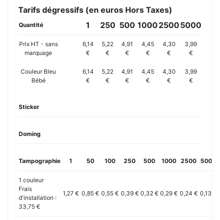
Tarifs dégressifs (en euros Hors Taxes)
1
250
500
1000
2500
5000
Quantité
Prix HT - sans
6,14
5,22
4,91
4,45
4,30
3,99
marquage
€
€
€
€
€
€
Couleur Bleu
6,14
5,22
4,91
4,45
4,30
3,99
Bébé
€
€
€
€
€
€
Sticker
Doming
Tampographie
1
50
100
250
500
1000
2500
5000
1 couleur
Frais
1,27 €
0,85 €
0,55 €
0,39 €
0,32 €
0,29 €
0,24 €
0,13 €
d'installation :
33,75 €