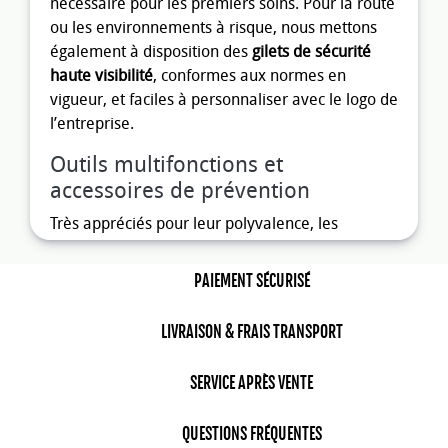
nécessaire pour les premiers soins. Pour la route
ou les environnements à risque, nous mettons
également à disposition des
gilets de sécurité
haute visibilité
, conformes aux normes en
vigueur, et faciles à personnaliser avec le logo de
l’entreprise.
Outils multifonctions et
accessoires de prévention
Très appréciés pour leur polyvalence, les
marteaux multifonctions
,
pinces
ou
couteaux
suisses Victorinox
combinent robustesse et
PAIEMENT SÉCURISÉ
compacité. Idéal en dotation pour les
techniciens, les nomades ou les collaborateurs
LIVRAISON & FRAIS TRANSPORT
ayant besoin d’outils à portée de main. Nous
proposons également des
boîtes à outils
SERVICE APRÈS VENTE
personnalisables
ainsi que des
marteaux brise-
glace
, indispensables dans les véhicules
QUESTIONS FRÉQUENTES
professionnels ou personnels.