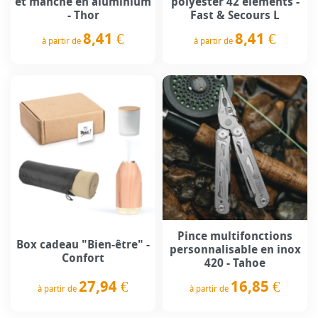
et manche en aluminium
polyester 42 éléments -
- Thor
Fast & Secours L
8,41 €
8,41 €
à partir de
à partir de
Prix
Prix
Pince multifonctions
Box cadeau "Bien-être" -
personnalisable en inox
Confort
420 - Tahoe
27,94 €
16,85 €
à partir de
à partir de
Prix
Prix