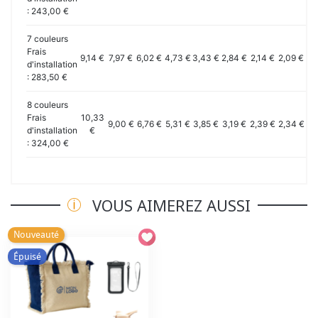
: 243,00 €
7 couleurs
Frais
9,14 €
7,97 €
6,02 €
4,73 €
3,43 €
2,84 €
2,14 €
2,09 €
1,
d'installation
: 283,50 €
8 couleurs
Frais
10,33
9,00 €
6,76 €
5,31 €
3,85 €
3,19 €
2,39 €
2,34 €
2,
d'installation
€
: 324,00 €
VOUS AIMEREZ AUSSI
Nouveauté
Épuisé