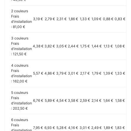
2 couleurs
Frais
3,19 €
2,79 €
2,31 €
1,86 €
1,33 €
1,09 €
0,88 €
0,83 €
0,
d'installation
: 81,00 €
3 couleurs
Frais
4,38 €
3,82 €
3,05 €
2,44 €
1,75 €
1,44 €
1,13 €
1,08 €
1,
d'installation
: 121,50 €
4 couleurs
Frais
5,57 €
4,86 €
3,79 €
3,01 €
2,17 €
1,79 €
1,39 €
1,33 €
1,
d'installation
: 162,00 €
5 couleurs
Frais
6,76 €
5,89 €
4,54 €
3,58 €
2,59 €
2,14 €
1,64 €
1,58 €
1,
d'installation
: 202,50 €
6 couleurs
Frais
7,95 €
6,93 €
5,28 €
4,16 €
3,01 €
2,49 €
1,89 €
1,83 €
1,
d'installation