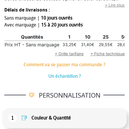
icône française née à la fin des années 1890, séduit
+ Lire plus
Délais de livraisons :
par son design intemporel, sa lame de 8,5 cm au
Sans marquage |
10 jours ouvrés
tranchant exceptionnel et son manche en bois de
Avec marquage |
15 à 20 jours ouvrés
hêtre. Son système breveté Virobloc garantit une
utilisation sûre, que ce soit pour le bricolage, la chasse
Quantités
1
10
25
50
ou les loisirs créatifs. La vanity en polyester haute
Prix HT - Sans marquage
33,25€
31,40€
29,55€
28,63
densité offre plusieurs compartiments bien pensés
pour ranger et transporter l'essentiel avec
+ Grille tarifaire
+ Fiche technique
organisation. Enfin, le porte-cartes Wally en aluminium
Comment va se passer ma commande ?
remplace avantageusement le portefeuille traditionnel
: ultra-compact, résistant, avec protection RFID
Un échantillon ?
intégrée et système d'éjection rapide pour accéder à
ses 9 cartes en un geste.
PERSONNALISATION
1
Couleur & Quantité