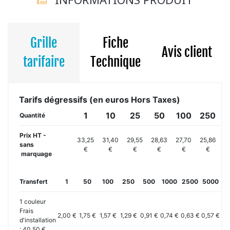
Grille
Fiche
Avis client
tarifaire
Technique
Tarifs dégressifs (en euros Hors Taxes)
1
10
25
50
100
250
5
Quantité
Prix HT -
33,25
31,40
29,55
28,63
27,70
25,86
2
sans
€
€
€
€
€
€
marquage
Transfert
1
50
100
250
500
1000
2500
5000
10
1 couleur
Frais
2,00 €
1,75 €
1,57 €
1,29 €
0,91 €
0,74 €
0,63 €
0,57 €
0,
d'installation
: 40,50 €