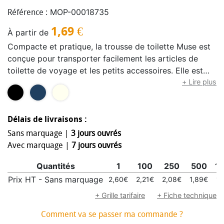
MOP-00018735
Référence :
1,69
€
À partir de
Compacte et pratique, la trousse de toilette Muse est
conçue pour transporter facilement les articles de
toilette de voyage et les petits accessoires. Elle est
fabriquée avec du polyester recyclé certifié GRS, ce
+ Lire plus
qui en fait à la fois un produit pratique et un choix plus
durable.
Délais de livraisons :
Sans marquage |
3 jours ouvrés
Avec marquage |
7 jours ouvrés
Quantités
1
100
250
500
1
Prix HT - Sans marquage
2,60€
2,21€
2,08€
1,89€
1,
+ Grille tarifaire
+ Fiche technique
Comment va se passer ma commande ?