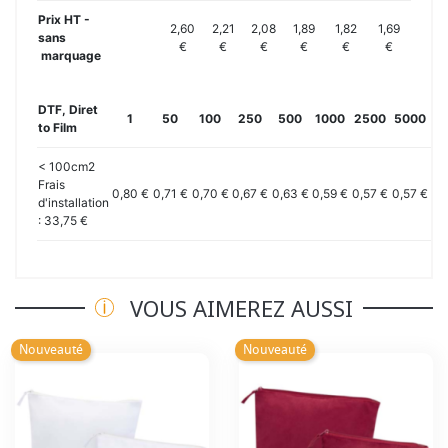
Prix HT -
2,60
2,21
2,08
1,89
1,82
1,69
sans
€
€
€
€
€
€
marquage
DTF, Diret
1
50
100
250
500
1000
2500
5000
10
to Film
< 100cm2
Frais
0,80 €
0,71 €
0,70 €
0,67 €
0,63 €
0,59 €
0,57 €
0,57 €
0,
d'installation
: 33,75 €
VOUS AIMEREZ AUSSI
Nouveauté
Nouveauté