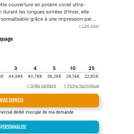
te couverture en polaire corail ultra-
durant les longues soirées d’hiver, elle
ersonnalisable grâce à une impression par
e séduit autant par son style que par sa
+ Lire plus
ésente un choix à la fois durable et
rquage
3
4
5
10
25
50
100
8€
44,98€
40,78€
38,26€
29,18€
22,85€
21,15€
19,35
+ Grille tarifaire
+ Fiche technique
DEVIS EXPRESS
mercial dédié s'occupe de ma demande
 PERSONNALISE