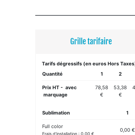
Grille tarifaire
Tarifs dégressifs (en euros Hors Taxes
Quantité
1
2
Prix HT - avec
78,58
53,38
4
marquage
€
€
Sublimation
1
Full color
0,00 €
Frais d'installation : 0,00 €