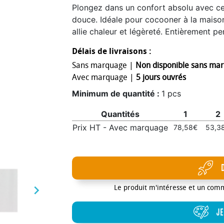
Plongez dans un confort absolu avec cet
douce. Idéale pour cocooner à la maison 
allie chaleur et légèreté. Entièrement p
sublimation aux couleurs éclatantes, ell
Délais de livraisons :
praticité. Certifiée OEKO-TEX®, elle repr
Sans marquage |
Non disponible sans ma
responsable.
Avec marquage |
5 jours ouvrés
Minimum de quantité :
1 pcs
Quantités
1
2
Prix HT - Avec marquage
78,58€
53,3

Le produit m'intéresse et un com
JE