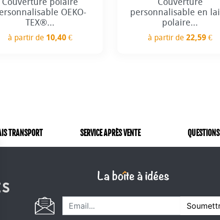
Couverture polaire
Couverture
ersonnalisable OEKO-
personnalisable en la
TEX®...
polaire...
à partir de
10,40 €
à partir de
22,59 €
Prix
Prix
AIS TRANSPORT
SERVICE APRÈS VENTE
QUESTIONS
Soumett