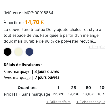
MOP-00016864
Référence :
14,70
€
À partir de
La couverture tricotée Dolly ajoute chaleur et style à
tout espace de vie. Fabriquée à partir d’un mélange
doux mais durable de 90 % de polyester recyclé
certifié GRS et de 10 % d’acrylique, elle offre un
+ Lire plus
confort qui vous fait du bien. Avec ses 125 x 150 cm,
c’est la taille idéale pour rester bien au chaud à la
maison, au bureau ou partout où vous avez besoin
Délais de livraisons :
d’une couche supplémentaire.
Sans marquage |
3 jours ouvrés
Avec marquage |
7 jours ouvrés
Quantités
1
25
50
100
Prix HT - Sans marquage
22,62€
19,23€
18,10€
16,40€
+ Grille tarifaire
+ Fiche technique