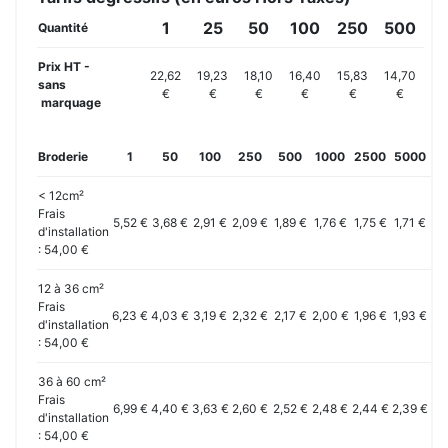
1
25
50
100
250
500
Quantité
Prix HT -
22,62
19,23
18,10
16,40
15,83
14,70
sans
€
€
€
€
€
€
marquage
Broderie
1
50
100
250
500
1000
2500
5000
10
< 12cm²
Frais
5,52 €
3,68 €
2,91 €
2,09 €
1,89 €
1,76 €
1,75 €
1,71 €
1,
d'installation
: 54,00 €
12 à 36 cm²
Frais
6,23 €
4,03 €
3,19 €
2,32 €
2,17 €
2,00 €
1,96 €
1,93 €
1,
d'installation
: 54,00 €
36 à 60 cm²
Frais
6,99 €
4,40 €
3,63 €
2,60 €
2,52 €
2,48 €
2,44 €
2,39 €
2,
d'installation
: 54,00 €