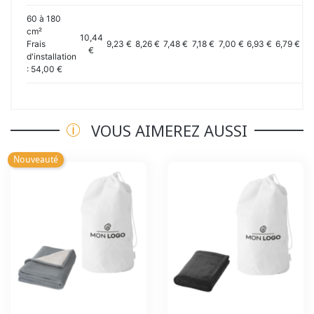
60 à 180
cm²
10,44
Frais
9,23 €
8,26 €
7,48 €
7,18 €
7,00 €
6,93 €
6,79 €
6,
€
d'installation
: 54,00 €
VOUS AIMEREZ AUSSI
Nouveauté