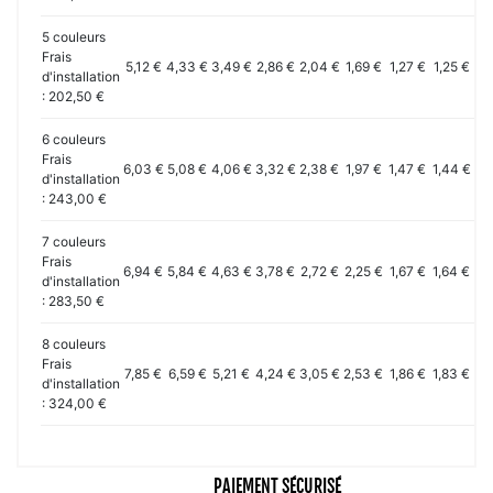
5 couleurs
Frais
5,12 €
4,33 €
3,49 €
2,86 €
2,04 €
1,69 €
1,27 €
1,25 €
1,
d'installation
: 202,50 €
6 couleurs
Frais
6,03 €
5,08 €
4,06 €
3,32 €
2,38 €
1,97 €
1,47 €
1,44 €
1,
d'installation
: 243,00 €
7 couleurs
Frais
6,94 €
5,84 €
4,63 €
3,78 €
2,72 €
2,25 €
1,67 €
1,64 €
1,
d'installation
: 283,50 €
8 couleurs
Frais
7,85 €
6,59 €
5,21 €
4,24 €
3,05 €
2,53 €
1,86 €
1,83 €
1,
d'installation
: 324,00 €
PAIEMENT SÉCURISÉ