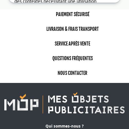
des contextes nécessitant une utilisation
prolongée.
PAIEMENT SÉCURISÉ
Chaufferettes à chaleur instantanée
personnalisée
: Ces dispositifs fournissent une
LIVRAISON & FRAIS TRANSPORT
chaleur immédiate sans nécessiter de source
d'alimentation électrique. Leur autonomie les
SERVICE APRÈS VENTE
rend particulièrement appropriés pour une
utilisation en mobilité.
QUESTIONS FRÉQUENTES
Chaufferettes rechargeables publicitaires
: Ces
chaufferettes fonctionnent grâce à des batteries
NOUS CONTACTER
rechargeables et sont souvent intégrées à des
power banks, combinant la fonction de chauffage
avec celle de chargeur portatif, ce qui accroît leur
utilité multifonctionnelle.
Quels sont les avantages des
chaufferettes personnalisées ?
Qui sommes-nous ?