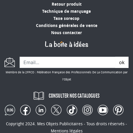
Praticité
: Ces chaufferettes se distinguent par
Retour produit
leur compacité et leur facilité de transport. Elles
Technique de marquage
se glissent aisément dans une poche ou un sac,
Taxe sorecop
rendant leur utilisation particulièrement
Conditions générales de vente
favorable lors des sorties hivernales.
Nous contacter
Personnalisation
: La possibilité de personnaliser
ces chaufferettes avec un logo ou un message
publicitaire confère une visibilité accrue à votre
marque. Chaque utilisation devient une
ok
opportunité de promotion indirecte mais
Membre de la 2FPCO : Fédération Française des Professionnels De La Communication par
effective.
l'Objet
Utilité
: Ces dispositifs sont particulièrement
appréciés pour réchauffer les mains ou d'autres
CONSULTER NOS CATALOGUES
parties du corps pendant les mois froids, surtout
dans le cadre d'activités de plein air. Leur utilité
pratique renforce la perception positive de la
marque.
Copyright 2024. Mes Objets Publicitaires - Tous droits réservés -
Mentions légales