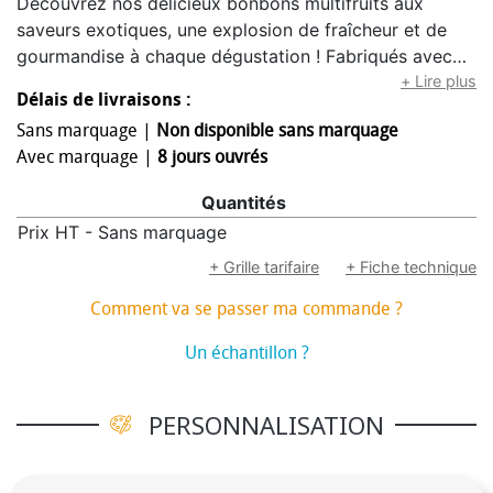
Découvrez nos délicieux bonbons multifruits aux
saveurs exotiques, une explosion de fraîcheur et de
gourmandise à chaque dégustation ! Fabriqués avec
soin en Forêt-Noire, ces bonbons 100 % végan
+ Lire plus
Délais de livraisons :
séduisent par leurs arômes fruités et ensoleillés.
Sans marquage |
Non disponible sans marquage
Retrouvez un assortiment de saveurs tropicales
Avec marquage |
8 jours ouvrés
irrésistibles : ananas, mangue et fruit de la passion,
dans de superbes teintes orangées et dorées qui
Quantités
attirent immédiatement le regard.Chaque bonbon est
Prix HT - Sans marquage
emballé individuellement dans une papillote
publicitaire blanche compostable, personnalisée avec
+ Grille tarifaire
+ Fiche technique
votre visuel ou message publicitaire pour une
Comment va se passer ma commande ?
communication originale et gourmande. Conditionnés
en sachet de 5 kg, ces bonbons représentent environ
Un échantillon ?
190 pièces par kilo, soit près de 950 bonbons par
sachet. Un support publicitaire idéal pour vos
PERSONNALISATION
événements, salons, accueils clients ou opérations
marketing vitaminées.