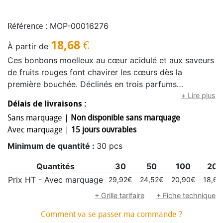
MOP-00016276
Référence :
18,68
€
À partir de
Ces bonbons moelleux au cœur acidulé et aux saveurs
de fruits rouges font chavirer les cœurs dès la
première bouchée. Déclinés en trois parfums
irrésistibles, ils sont parfaits pour célébrer l’amour, que
+ Lire plus
Délais de livraisons :
ce soit à la Saint-Valentin ou pour la fête des mères.
Sans marquage |
Non disponible sans marquage
Conservation : 9 mois dans des conditions de
Avec marquage |
15 jours ouvrables
stockage adéquates (au sec, à l’abri de la chaleur et de
la lumière).
Minimum de quantité :
30 pcs
Quantités
30
50
100
200
Prix HT - Avec marquage
29,92€
24,52€
20,90€
18,68
+ Grille tarifaire
+ Fiche technique
Comment va se passer ma commande ?