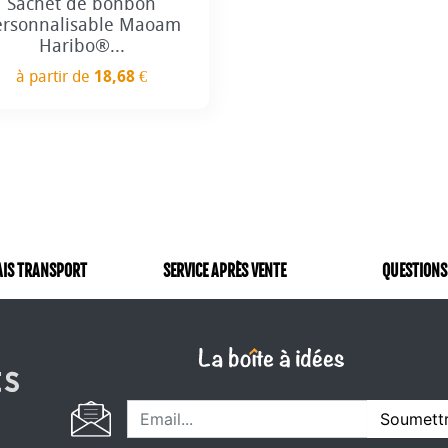
Sachet de bonbon
ersonnalisable Maoam
Haribo®...
à partir de
18,68 €
Prix
AIS TRANSPORT
SERVICE APRÈS VENTE
QUESTIONS
Soumett