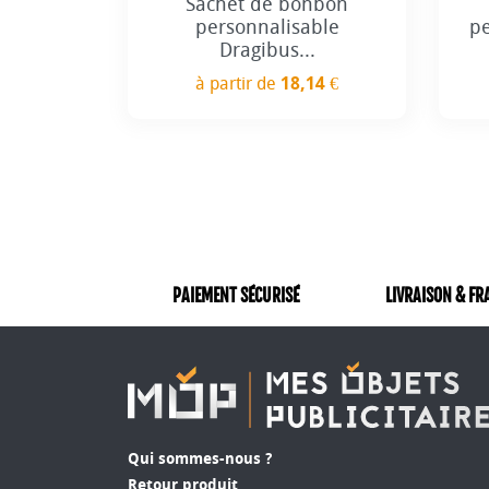
Sachet de bonbon
personnalisable
p
Dragibus...
à partir de
18,14 €
Prix
PAIEMENT SÉCURISÉ
LIVRAISON & FR
Qui sommes-nous ?
Retour produit