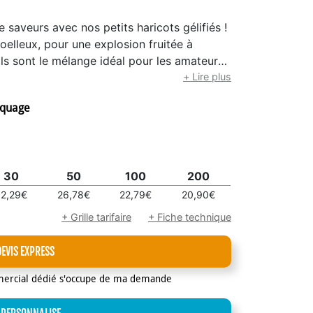
 saveurs avec nos petits haricots gélifiés !
lleux, pour une explosion fruitée à
ils sont le mélange idéal pour les amateurs
tion optimale : 10 à 12 mois dans un endroit
+ Lire plus
rquage
30
50
100
200
2,29€
26,78€
22,79€
20,90€
+ Grille tarifaire
+ Fiche technique
DEVIS EXPRESS
mercial dédié s'occupe de ma demande