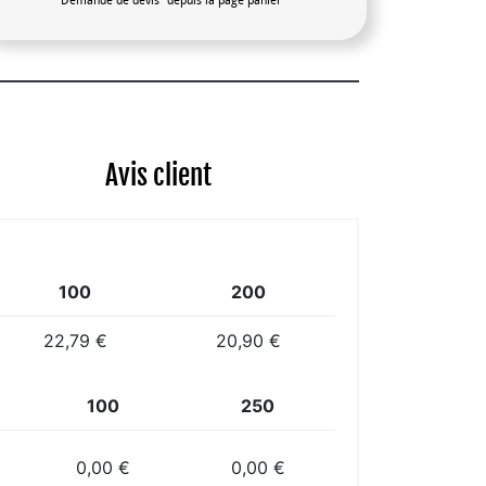
"Demande de devis" depuis la page panier
Avis client
100
200
22,79 €
20,90 €
100
250
0,00 €
0,00 €