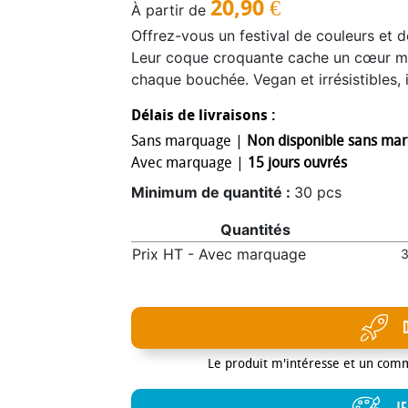
20,90
€
À partir de
Offrez-vous un festival de couleurs et de
Leur coque croquante cache un cœur moe
chaque bouchée. Vegan et irrésistibles, 
de variété et de plaisir sucré. Conserva
Délais de livraisons :
frais et sec.
Sans marquage |
Non disponible sans ma
Avec marquage |
15 jours ouvrés
Minimum de quantité :
30 pcs
Quantités
Prix HT - Avec marquage
3
Le produit m'intéresse et un com