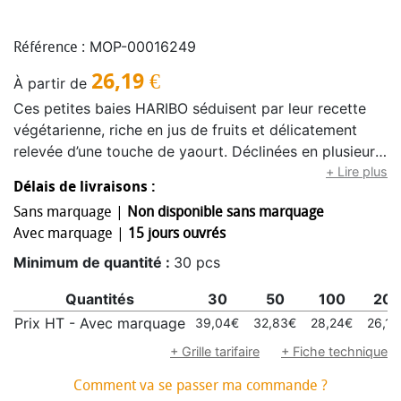
MOP-00016249
Référence :
26,19
€
À partir de
Ces petites baies HARIBO séduisent par leur recette
végétarienne, riche en jus de fruits et délicatement
relevée d’une touche de yaourt. Déclinées en plusieurs
saveurs fruitées, elles se distinguent par une teneur en
+ Lire plus
Délais de livraisons :
jus de fruits de 10 %, pour une expérience gourmande
Sans marquage |
Non disponible sans marquage
et rafraîchissante. Durée de conservation : 9 mois dans
Avec marquage |
15 jours ouvrés
des conditions de stockage appropriées.
Minimum de quantité :
30 pcs
Quantités
30
50
100
20
Prix HT - Avec marquage
39,04€
32,83€
28,24€
26,19
+ Grille tarifaire
+ Fiche technique
Comment va se passer ma commande ?