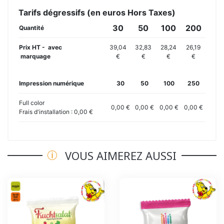
Tarifs dégressifs (en euros Hors Taxes)
30
50
100
200
Quantité
Prix HT - avec
39,04
32,83
28,24
26,19
marquage
€
€
€
€
Impression numérique
30
50
100
250
Full color
0,00 €
0,00 €
0,00 €
0,00 €
Frais d'installation : 0,00 €
VOUS AIMEREZ AUSSI