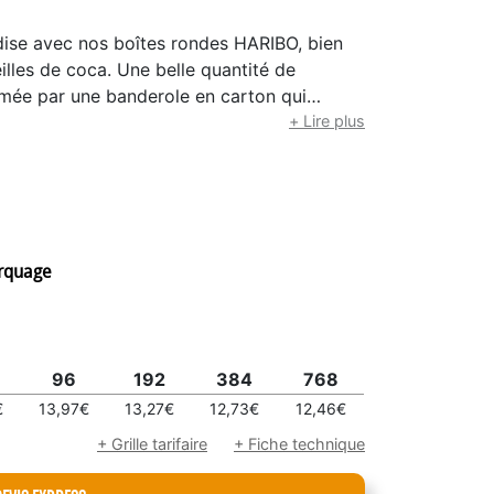
ise avec nos boîtes rondes HARIBO, bien
eilles de coca. Une belle quantité de
limée par une banderole en carton qui
alisée. À conserver 10 à 12 mois dans des
+ Lire plus
arquage
96
192
384
768
€
13,97€
13,27€
12,73€
12,46€
+ Grille tarifaire
+ Fiche technique