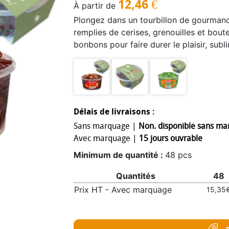
12,46
€
À partir de
Plongez dans un tourbillon de gourmand
remplies de cerises, grenouilles et bout
bonbons pour faire durer le plaisir, sub
apporte une touche joyeusement personn
conditions de stockage adéquates.
Délais de livraisons :
Sans marquage |
Non. disponible sans m
Avec marquage |
15 jours ouvrable
Minimum de quantité :
48 pcs
Quantités
48
Prix HT - Avec marquage
15,35