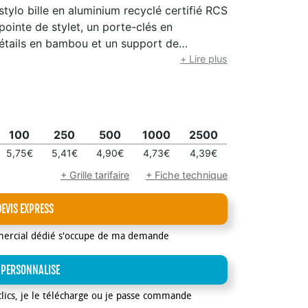
ylo bille en aluminium recyclé certifié RCS
ointe de stylet, un porte-clés en
détails en bambou et un support de
tes RFID (9,7 x 6,2 x 1 cm) avec un corps en
+ Lire plus
mbou (jusqu’à 10 cartes). Le stylo contient
r d’écriture de 1 000 mètres. Un cadeau
é et design moderne. Fourni dans un coffret
,7 cm) qui possède une face avant unie,
100
250
500
1000
2500
5,75€
5,41€
4,90€
4,73€
4,39€
+ Grille tarifaire
+ Fiche technique
DEVIS EXPRESS
mercial dédié s'occupe de ma demande
 PERSONNALISE
clics, je le télécharge ou je passe commande