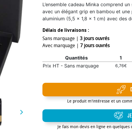
L’ensemble cadeau Minka comprend un st
avec un élégant grip en bambou et une p
aluminium (5,5 x 1,8 x 1 cm) avec des 
téléphone intégré, ainsi qu’un porte-car
Délais de livraisons :
alliage d’aluminium et des détails en ba
Sans marquage |
3 jours ouvrés
de l’encre noire et possède une longueu
Avec marquage |
7 jours ouvrés
pratique et utile qui allie fonctionnalit
cadeau noir haut de gamme (16 x 16 x 2
Quantités
1
idéale pour ajouter un logo.
Prix HT - Sans marquage
6,76€
Le produit m'intéresse et un com

JE
Je fais mon devis en ligne en quelques 