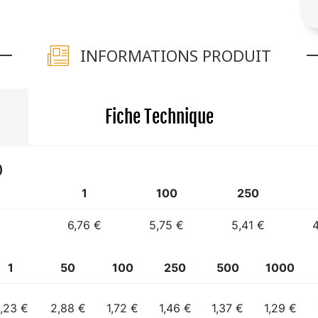
INFORMATIONS PRODUIT
Fiche Technique
)
1
100
250
6,76 €
5,75 €
5,41 €
1
50
100
250
500
1000
,23 €
2,88 €
1,72 €
1,46 €
1,37 €
1,29 €