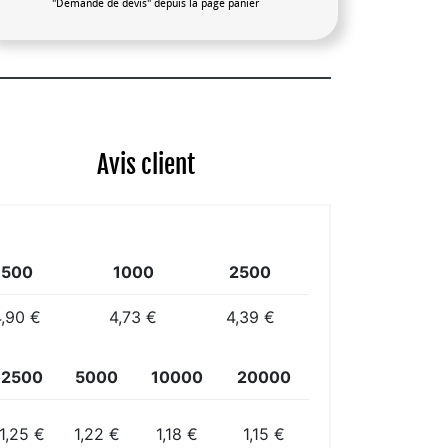
"Demande de devis" depuis la page panier
Avis client
500
1000
2500
4,90 €
4,73 €
4,39 €
2500
5000
10000
20000
1,25 €
1,22 €
1,18 €
1,15 €