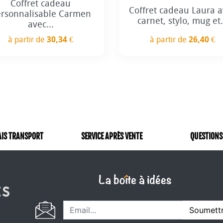
Coffret cadeau
Coffret cadeau Laura 
rsonnalisable Carmen
carnet, stylo, mug et.
avec...
à partir de
30,34 €
à partir de
26,40 €
Prix
Prix
AIS TRANSPORT
SERVICE APRÈS VENTE
QUESTIONS
Soumett